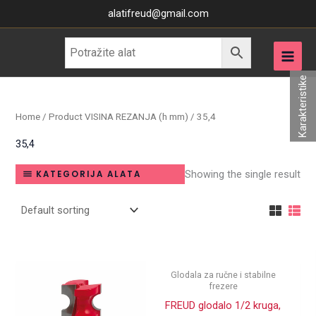
Skip
alatifreud@gmail.com
to
content
Karakteristike
Home
/ Product VISINA REZANJA (h mm) / 35,4
35,4
Showing the single result
KATEGORIJA ALATA
Glodala za ručne i stabilne
frezere
FREUD glodalo 1/2 kruga,