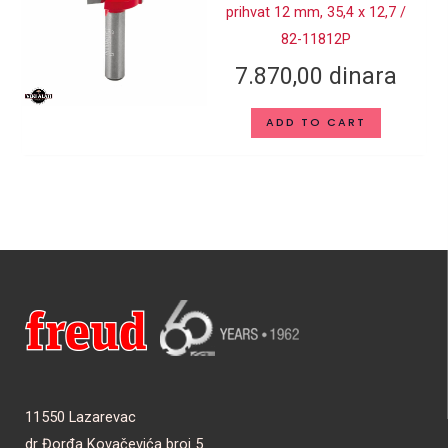
prihvat 12 mm, 35,4 x 12,7 /
82-11812P
7.870,00
dinara
ADD TO CART
11550 Lazarevac
dr Đorđa Kovačevića broj 5