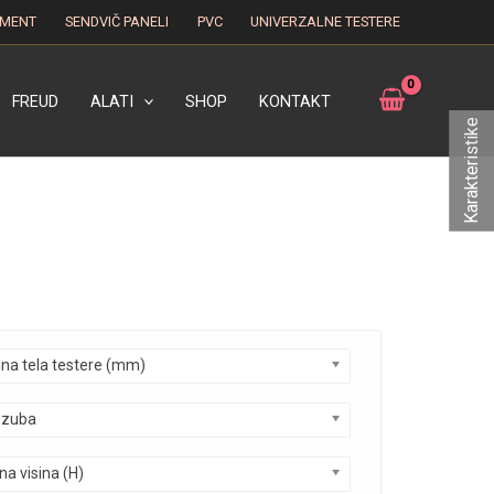
EMENT
SENDVIČ PANELI
PVC
UNIVERZALNE TESTERE
FREUD
ALATI
SHOP
KONTAKT
Karakteristike
ina tela testere (mm)
 zuba
a visina (H)