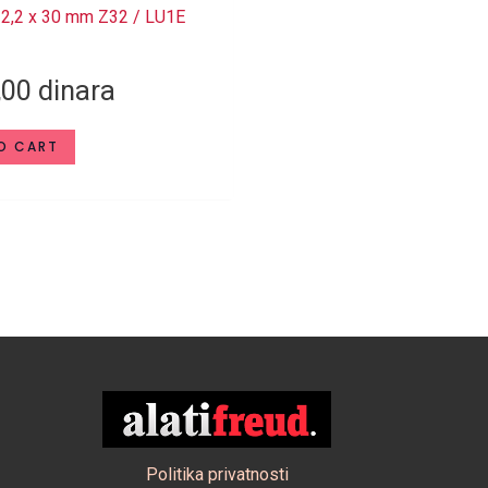
/ 2,2 x 30 mm Z32 / LU1E
,00
dinara
O CART
Politika privatnosti