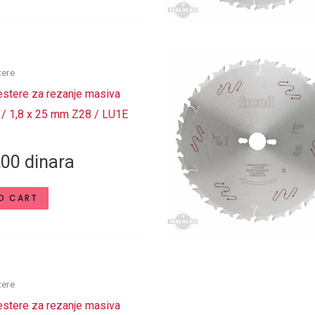
tere
stere za rezanje masiva
 / 1,8 x 25 mm Z28 / LU1E
,00
dinara
O CART
tere
stere za rezanje masiva