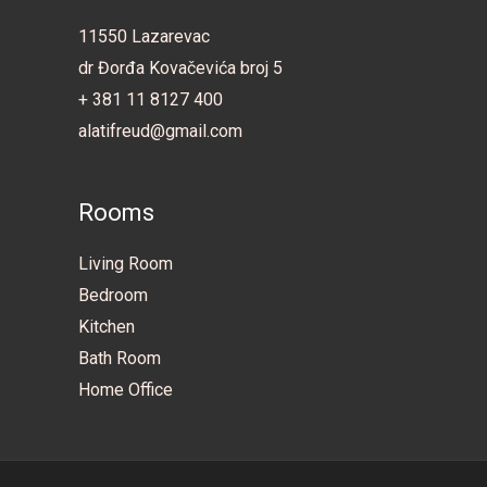
11550 Lazarevac
dr Đorđa Kovačevića broj 5
+ 381 11 8127 400
alatifreud@gmail.com
Rooms
Living Room
Bedroom
Kitchen
Bath Room
Home Office