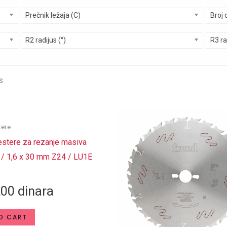
Prečnik ležaja (C)
Broj 
R2 radijus (°)
R3 ra
s
tere
stere za rezanje masiva
 / 1,6 x 30 mm Z24 / LU1E
,00
dinara
O CART