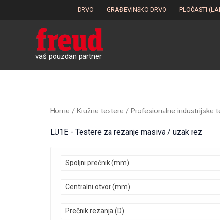
Skip
DRVO
GRAĐEVINSKO DRVO
PLOČASTI (LA
to
content
vaš pouzdan partner
Home
/
Kružne testere
/
Profesionalne industrijske t
LU1E - Testere za rezanje masiva / uzak rez
Spoljni prečnik (mm)
Centralni otvor (mm)
Prečnik rezanja (D)