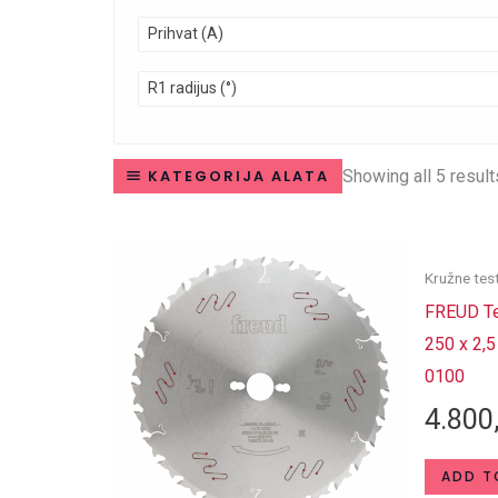
Prihvat (A)
R1 radijus (°)
Showing all 5 result
KATEGORIJA ALATA
Kružne tes
FREUD Te
250 x 2,5
0100
4.800
ADD T