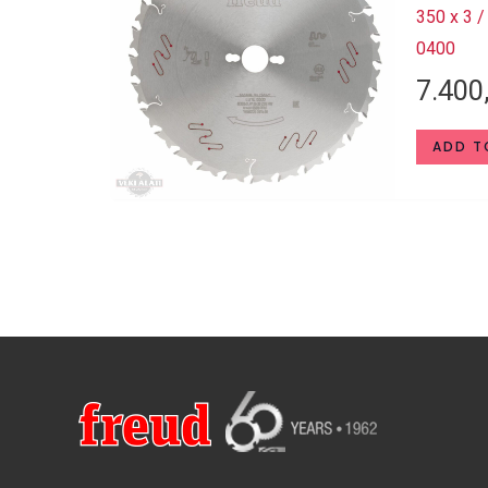
350 x 3 
0400
7.400
ADD T