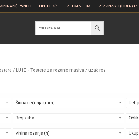
MINIRANI) PANELI
HPL PLOČE
ALUMINIJUM
VLAKNASTI (FIBER) C
estere
/ LU1E - Testere za rezanje masiva / uzak rez
Širina sečenja (mm)
Deblj
Broj zuba
Oblik
Visina rezanja (h)
Ukupn