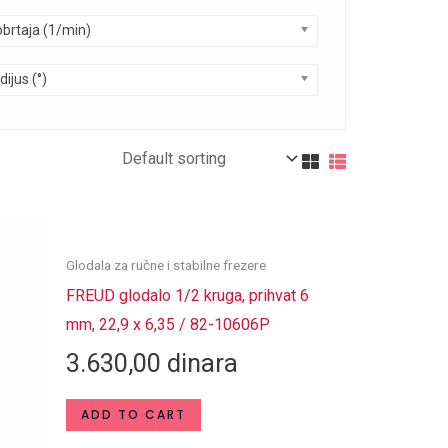
obrtaja (1/min)
dijus (°)
Glodala za ručne i stabilne frezere
FREUD glodalo 1/2 kruga, prihvat 6
mm, 22,9 x 6,35 / 82-10606P
3.630,00
dinara
ADD TO CART