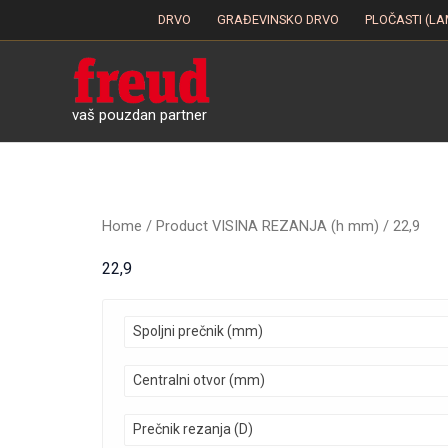
Skip
DRVO
GRAĐEVINSKO DRVO
PLOČASTI (LA
to
content
vaš pouzdan partner
Home
/ Product VISINA REZANJA (h mm) / 22,9
22,9
Spoljni prečnik (mm)
Centralni otvor (mm)
Prečnik rezanja (D)