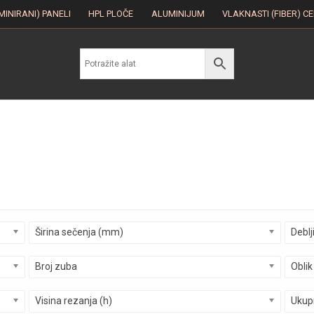
MINIRANI) PANELI
HPL PLOČE
ALUMINIJUM
VLAKNASTI (FIBER) C
Širina sečenja (mm)
Deblj
Broj zuba
Oblik
Visina rezanja (h)
Ukupn