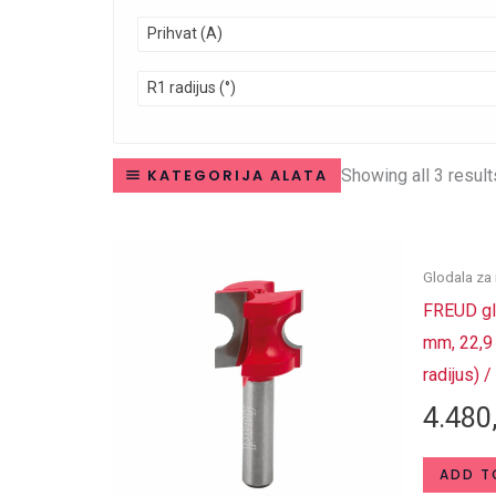
Prihvat (A)
R1 radijus (°)
Showing all 3 result
KATEGORIJA ALATA
Glodala za 
FREUD glo
mm, 22,9 
radijus) 
4.480
ADD T