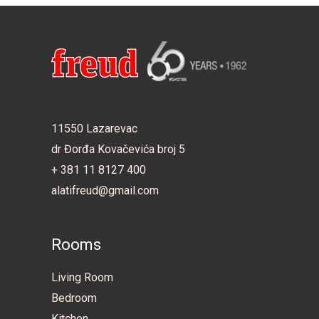
11550 Lazarevac
dr Đorđa Kovačevića broj 5
+ 381 11 8127 400
alatifreud@gmail.com
Rooms
Living Room
Bedroom
Kitchen