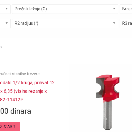
Prečnik ležaja (C)
Broj 
R2 radijus (°)
R3 ra
s
ručne i stabilne frezere
dalo 1/2 kruga, prihvat 12
x 6,35 (visina rezanja x
/ 82-11412P
,00
dinara
O CART