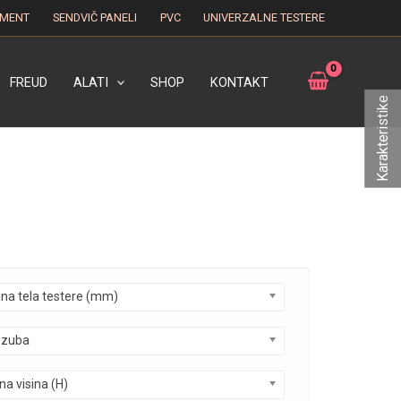
EMENT
SENDVIČ PANELI
PVC
UNIVERZALNE TESTERE
FREUD
ALATI
SHOP
KONTAKT
Karakteristike
ina tela testere (mm)
 zuba
a visina (H)