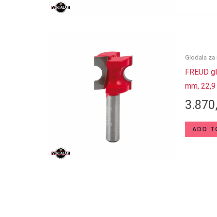
Glodala za 
FREUD glo
mm, 22,9
3.870
ADD T