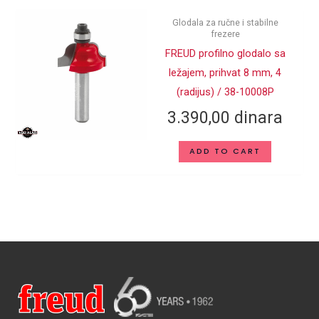
Glodala za ručne i stabilne
frezere
FREUD profilno glodalo sa
ležajem, prihvat 8 mm, 4
(radijus) / 38-10008P
3.390,00
dinara
ADD TO CART