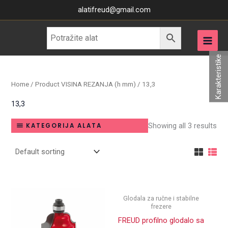
Skip
alatifreud@gmail.com
to
content
Karakteristike
Home
/ Product VISINA REZANJA (h mm) / 13,3
13,3
Showing all 3 results
KATEGORIJA ALATA
Glodala za ručne i stabilne
frezere
FREUD profilno glodalo sa