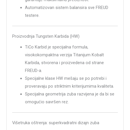
Automatizovan sistem balansira sve FREUD
testere.
Proizvodnja Tungsten Karbida (HW)
TiCo Karbid je specijalna formula,
visokokompaktna verzija Titanijum Kobalt
Karbida, stvorena i proizvedena od strane
FREUD-a.
Specijalne klase HW mešaju se po potrebi i
proveravaju po striktnim kriterijumima kvaliteta.
Specijalna geometrija zuba razvijena je da bi se
omogućio savršen rez.
Višetruka oštrenja: superkvadratni dizajn zuba