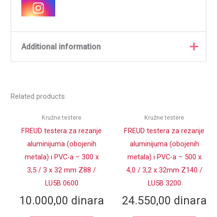
Additional information
Weight
,5000 kg
Related products
Proizvođač
Freud
TiCo – Titanijum Kobalt
Kružne testere
Kružne testere
MATERIJAL
Karbid
FREUD testera za rezanje
FREUD testera za rezanje
aluminijuma (obojenih
aluminijuma (obojenih
DEBLJINA TELA
1,6
TESTERE (mm)
metala) i PVC-a – 300 x
metala) i PVC-a – 500 x
3,5 / 3 x 32 mm Z88 /
4,0 / 3,2 x 32mm Z140 /
BROJ ZUBA Z
30
LU5B 0600
LU5B 3200
CENTRALNI
10.000,00
dinara
24.550,00
dinara
70
OTVOR d (mm)