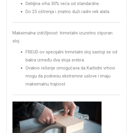
Debljina vrha 30% veća od standardne.
Do 25 oštrenja i znatno duži radni vek alata.
Maksimalna izdržljivost: trimetalni izuzetno otporan
sloj
FREUD-ov specijalni trimetalni sloj sastoji se od
bakra između dva sloja srebra.
Ovakvo rešenje omogućava da Karbidni vrhovi
mogu da podnesu ekstremne uslove i imaju
maksimalnu trajnost.