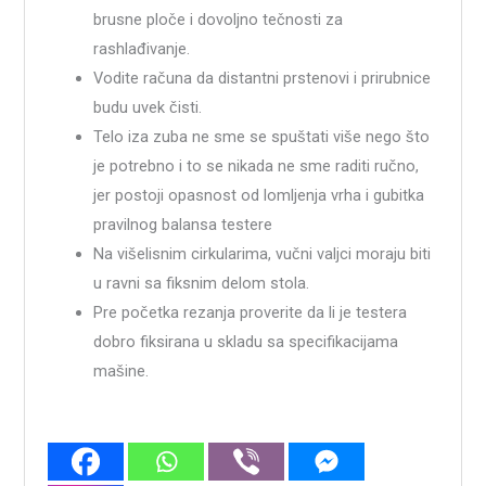
brusne ploče i dovoljno tečnosti za
rashlađivanje.
Vodite računa da distantni prstenovi i prirubnice
budu uvek čisti.
Telo iza zuba ne sme se spuštati više nego što
je potrebno i to se nikada ne sme raditi ručno,
jer postoji opasnost od lomljenja vrha i gubitka
pravilnog balansa testere
Na višelisnim cirkularima, vučni valjci moraju biti
u ravni sa fiksnim delom stola.
Pre početka rezanja proverite da li je testera
dobro fiksirana u skladu sa specifikacijama
mašine.