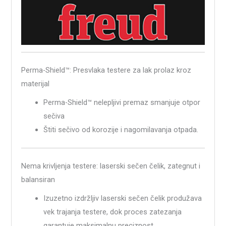
Perma-Shield™: Presvlaka testere za lak prolaz kroz
materijal
Perma-Shield™ nelepljivi premaz smanjuje otpor
sečiva
Štiti sečivo od korozije i nagomilavanja otpada.
Nema krivljenja testere: laserski sečen čelik, zategnut i
balansiran
Izuzetno izdržljiv laserski sečen čelik produžava
vek trajanja testere, dok proces zatezanja
garantuje maksimalnu preciznost.