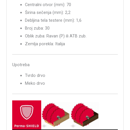
Centralni otvor (mm): 70
Širina sečenja (mm): 2,2
Debljina tela testere (mm): 1,6
Broj zuba: 30
Oblik zuba: Ravan (P) ili ATB zub.
Zemlja porekla: Italija
Upotreba
Tvrdo drvo
Meko drvo