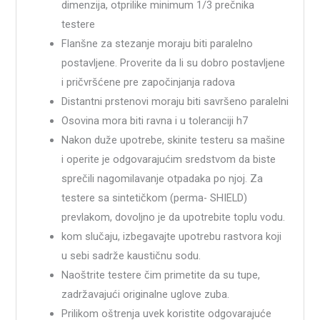
dimenzija, otprilike minimum 1/3 prečnika
testere
Flanšne za stezanje moraju biti paralelno
postavljene. Proverite da li su dobro postavljene
i pričvršćene pre započinjanja radova
Distantni prstenovi moraju biti savršeno paralelni
Osovina mora biti ravna i u toleranciji h7
Nakon duže upotrebe, skinite testeru sa mašine
i operite je odgovarajućim sredstvom da biste
sprečili nagomilavanje otpadaka po njoj. Za
testere sa sintetičkom (perma- SHIELD)
prevlakom, dovoljno je da upotrebite toplu vodu.
kom slučaju, izbegavajte upotrebu rastvora koji
u sebi sadrže kaustičnu sodu.
Naoštrite testere čim primetite da su tupe,
zadržavajući originalne uglove zuba.
Prilikom oštrenja uvek koristite odgovarajuće