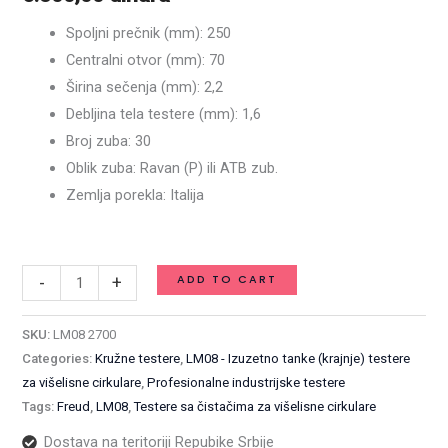
cirkulare
Spoljni prečnik (mm): 250
-
Centralni otvor (mm): 70
250
Širina sečenja (mm): 2,2
x
Debljina tela testere (mm): 1,6
2,2
Broj zuba: 30
/
Oblik zuba: Ravan (P) ili ATB zub.
1,6
Zemlja porekla: Italija
x
Available on backorder
70
mm
ADD TO CART
-
+
Z30
/
SKU:
LM08 2700
LM08
Categories:
Kružne testere
,
LM08 - Izuzetno tanke (krajnje) testere
2700
za višelisne cirkulare
,
Profesionalne industrijske testere
quantity
Tags:
Freud
,
LM08
,
Testere sa čistačima za višelisne cirkulare
Dostava na teritoriji Repubike Srbije