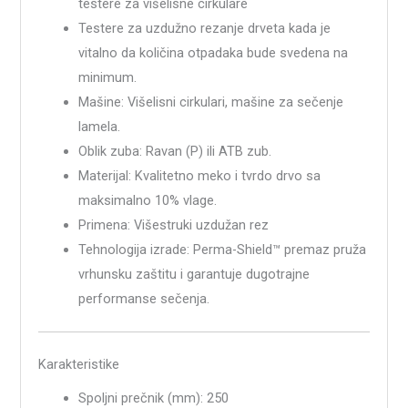
testere za višelisne cirkulare
Testere za uzdužno rezanje drveta kada je
vitalno da količina otpadaka bude svedena na
minimum.
Mašine: Višelisni cirkulari, mašine za sečenje
lamela.
Oblik zuba: Ravan (P) ili ATB zub.
Materijal: Kvalitetno meko i tvrdo drvo sa
maksimalno 10% vlage.
Primena: Višestruki uzdužan rez
Tehnologija izrade: Perma-Shield™ premaz pruža
vrhunsku zaštitu i garantuje dugotrajne
performanse sečenja.
Karakteristike
Spoljni prečnik (mm): 250