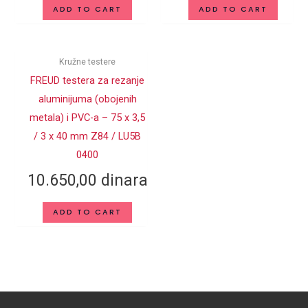
ADD TO CART
ADD TO CART
SPOLJNI
250
PREČNIK D (mm)
DUBINA
2.2
Kružne testere
SEČENJA (mm)
FREUD testera za rezanje
aluminijuma (obojenih
metala) i PVC-a – 75 x 3,5
/ 3 x 40 mm Z84 / LU5B
0400
10.650,00
dinara
ADD TO CART