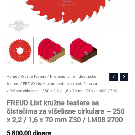
FREUD
Home
/
Kružne testere
/
Profesionalne industrijske
testere
/ FREUD List kružne testere sa čistačima za
List
višelisne cirkulare – 250 x 2,2 / 1,6 x 70 mm Z30 / LM08 2700
kružne
testere
FREUD List kružne testere sa
sa
čistačima za višelisne cirkulare – 250
čistačima
x 2,2 / 1,6 x 70 mm Z30 / LM08 2700
za
5.800,00
dinara
višelisne