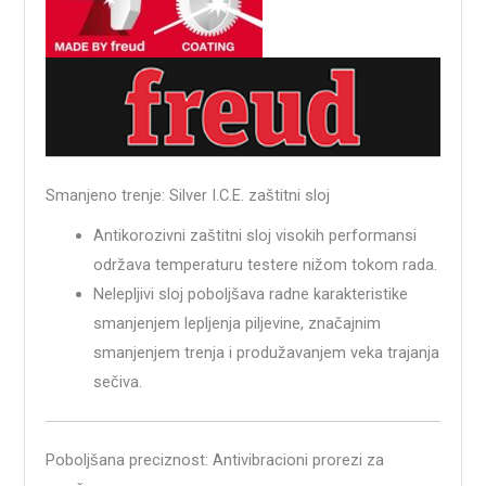
Smanjeno trenje: Silver I.C.E. zaštitni sloj
Antikorozivni zaštitni sloj visokih performansi
održava temperaturu testere nižom tokom rada.
Nelepljivi sloj poboljšava radne karakteristike
smanjenjem lepljenja piljevine, značajnim
smanjenjem trenja i produžavanjem veka trajanja
sečiva.
Poboljšana preciznost: Antivibracioni prorezi za