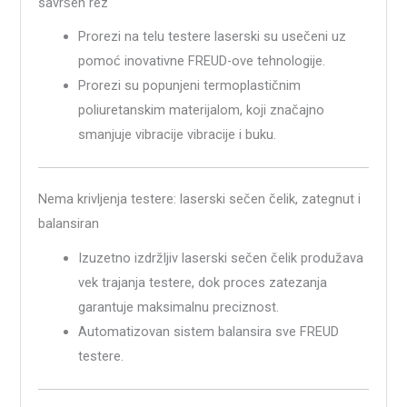
savršen rez
Prorezi na telu testere laserski su usečeni uz
pomoć inovativne FREUD-ove tehnologije.
Prorezi su popunjeni termoplastičnim
poliuretanskim materijalom, koji značajno
smanjuje vibracije vibracije i buku.
Nema krivljenja testere: laserski sečen čelik, zategnut i
balansiran
Izuzetno izdržljiv laserski sečen čelik produžava
vek trajanja testere, dok proces zatezanja
garantuje maksimalnu preciznost.
Automatizovan sistem balansira sve FREUD
testere.