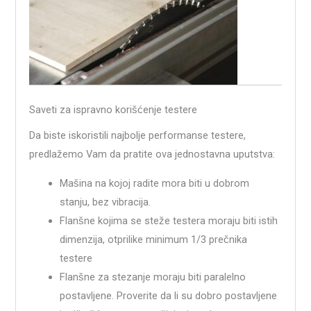
Saveti za ispravno korišćenje testere
Da biste iskoristili najbolje performanse testere,
predlažemo Vam da pratite ova jednostavna uputstva:
Mašina na kojoj radite mora biti u dobrom
stanju, bez vibracija.
Flanšne kojima se steže testera moraju biti istih
dimenzija, otprilike minimum 1/3 prečnika
testere
Flanšne za stezanje moraju biti paralelno
postavljene. Proverite da li su dobro postavljene