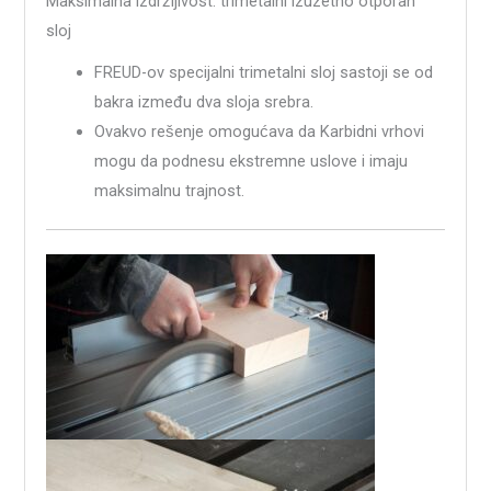
Maksimalna izdržljivost: trimetalni izuzetno otporan
sloj
FREUD-ov specijalni trimetalni sloj sastoji se od
bakra između dva sloja srebra.
Ovakvo rešenje omogućava da Karbidni vrhovi
mogu da podnesu ekstremne uslove i imaju
maksimalnu trajnost.