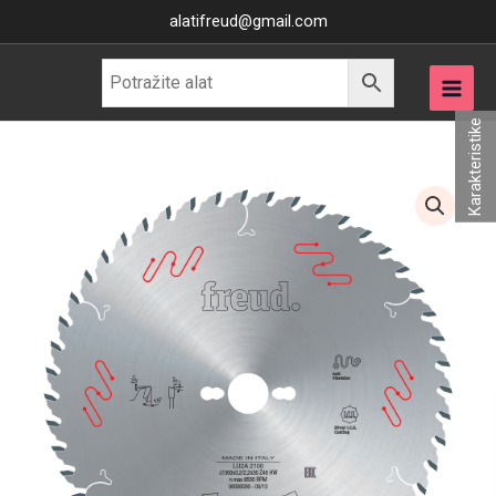
Skip
alatifreud@gmail.com
to
content
Karakteristike