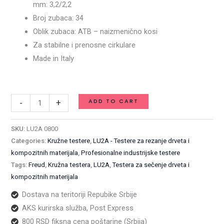
mm: 3,2/2,2
drveta
Broj zubaca: 34
i
Oblik zubaca: ATB – naizmenično kosi
kompozitnih
Za stabilne i prenosne cirkulare
materijala
Made in Italy
/
Available on backorder
LU2A
0800
ADD TO CART
-
+
quantity
SKU:
LU2A 0800
Categories:
Kružne testere
,
LU2A - Testere za rezanje drveta i
kompozitnih materijala
,
Profesionalne industrijske testere
Tags:
Freud
,
Kružna testera
,
LU2A
,
Testera za sečenje drveta i
kompozitnih materijala
Dostava na teritoriji Repubike Srbije
AKS kurirska služba, Post Express
800 RSD fiksna cena poštarine (Srbija)