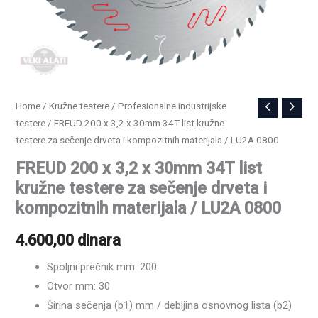
FREUD
Home
/
Kružne testere
/
Profesionalne industrijske
testere
/ FREUD 200 x 3,2 x 30mm 34T list kružne
200
testere za sečenje drveta i kompozitnih materijala / LU2A 0800
x
3,2
FREUD 200 x 3,2 x 30mm 34T list
x
kružne testere za sečenje drveta i
30mm
kompozitnih materijala / LU2A 0800
34T
4.600,00
dinara
list
kružne
Spoljni prečnik mm: 200
testere
Otvor mm: 30
za
Širina sečenja (b1) mm / debljina osnovnog lista (b2)
sečenje