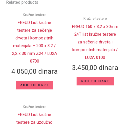
Related products
SPOLJNI
200
PREČNIK D (mm)
Kružne testere
Kružne testere
DUBINA
FREUD List kružne
3,2
SEČENJA (mm)
FREUD 150 x 3,2 x 30mm
testere za sečenje
24T list kružne testere
DEBLJINA TELA
drveta i kompozitnih
2.2
za sečenje drveta i
TESTERE (mm)
materijala – 200 x 3,2 /
kompozitnih materijala /
2,2 x 30 mm Z24 / LU2A
CENTRALNI
LU2A 0100
30
0700
OTVOR d (mm)
3.450,00
dinara
4.050,00
dinara
BROJ ZUBA Z
34
ADD TO CART
POMOĆNI
ADD TO CART
OTVORI (PIN
2/7/42
HOLES)
Kružne testere
TiCo – Titanijum Kobalt
MATERIJAL
Karbid
FREUD List kružne
testere za uzdužno