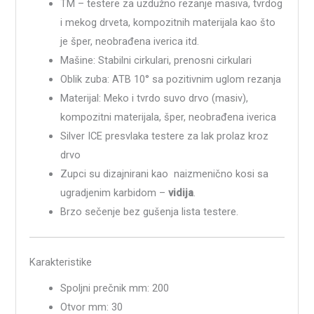
TM – testere za uzdužno rezanje masiva, tvrdog
i mekog drveta, kompozitnih materijala kao što
je šper, neobrađena iverica itd.
Mašine: Stabilni cirkulari, prenosni cirkulari
Oblik zuba: ATB 10° sa pozitivnim uglom rezanja
Materijal: Meko i tvrdo suvo drvo (masiv),
kompozitni materijala, šper, neobrađena iverica
Silver ICE presvlaka testere za lak prolaz kroz
drvo
Zupci su dizajnirani kao naizmenično kosi sa
ugradjenim karbidom –
vidija
.
Brzo sečenje bez gušenja lista testere.
Karakteristike
Spoljni prečnik mm: 200
Otvor mm: 30