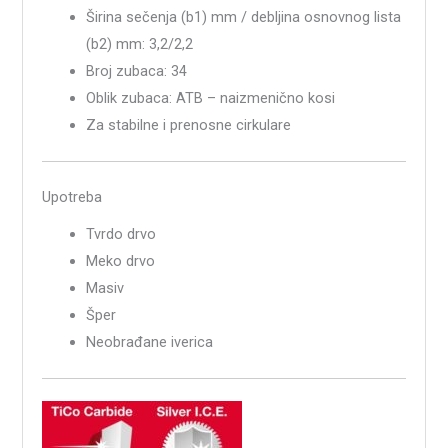
Širina sečenja (b1) mm / debljina osnovnog lista
(b2) mm: 3,2/2,2
Broj zubaca: 34
Oblik zubaca: ATB – naizmenično kosi
Za stabilne i prenosne cirkulare
Upotreba
Tvrdo drvo
Meko drvo
Masiv
Šper
Neobrađane iverica