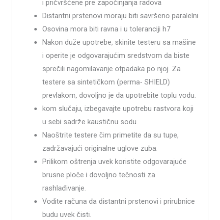
i pričvršćene pre započinjanja radova
Distantni prstenovi moraju biti savršeno paralelni
Osovina mora biti ravna i u toleranciji h7
Nakon duže upotrebe, skinite testeru sa mašine
i operite je odgovarajućim sredstvom da biste
sprečili nagomilavanje otpadaka po njoj. Za
testere sa sintetičkom (perma- SHIELD)
prevlakom, dovoljno je da upotrebite toplu vodu.
kom slučaju, izbegavajte upotrebu rastvora koji
u sebi sadrže kaustičnu sodu.
Naoštrite testere čim primetite da su tupe,
zadržavajući originalne uglove zuba.
Prilikom oštrenja uvek koristite odgovarajuće
brusne ploče i dovoljno tečnosti za
rashlađivanje.
Vodite računa da distantni prstenovi i prirubnice
budu uvek čisti.