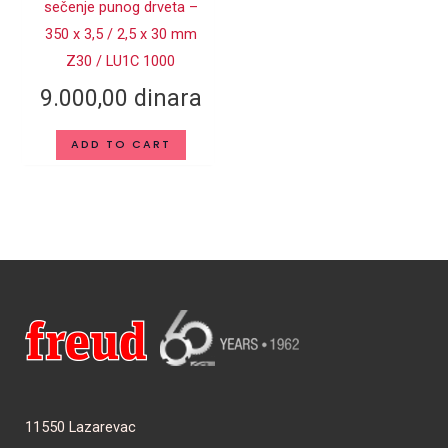
sečenje punog drveta –
350 x 3,5 / 2,5 x 30 mm
Z30 / LU1C 1000
9.000,00
dinara
ADD TO CART
11550 Lazarevac