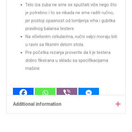
Telo iza zuba ne sme se spuštati više nego što
je potrebno i to se nikada ne sme raditi ručno,
jer postoji opasnost od lomljenja vrha i gubitka
pravilnog balansa testere
Na višelisnim cirkularima, vučni valjci moraju biti
u ravni sa fiksnim delom stola.
Pre početka rezanja proverite da li je testera
dobro fiksirana u skladu sa specifikacijama
mašine.
Additional information
PROIZVOĐAČ
Freud