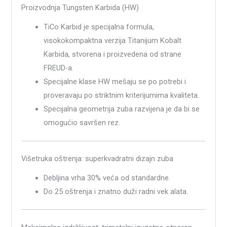
Proizvodnja Tungsten Karbida (HW)
TiCo Karbid je specijalna formula,
visokokompaktna verzija Titanijum Kobalt
Karbida, stvorena i proizvedena od strane
FREUD-a.
Specijalne klase HW mešaju se po potrebi i
proveravaju po striktnim kriterijumima kvaliteta.
Specijalna geometrija zuba razvijena je da bi se
omogućio savršen rez.
Višetruka oštrenja: superkvadratni dizajn zuba
Debljina vrha 30% veća od standardne.
Do 25 oštrenja i znatno duži radni vek alata.