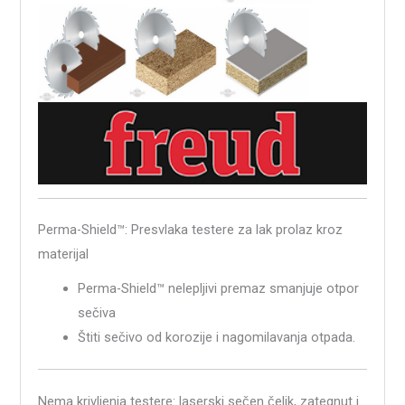
Perma-Shield™: Presvlaka testere za lak prolaz kroz
materijal
Perma-Shield™ nelepljivi premaz smanjuje otpor
sečiva
Štiti sečivo od korozije i nagomilavanja otpada.
Nema krivljenja testere: laserski sečen čelik, zategnut i