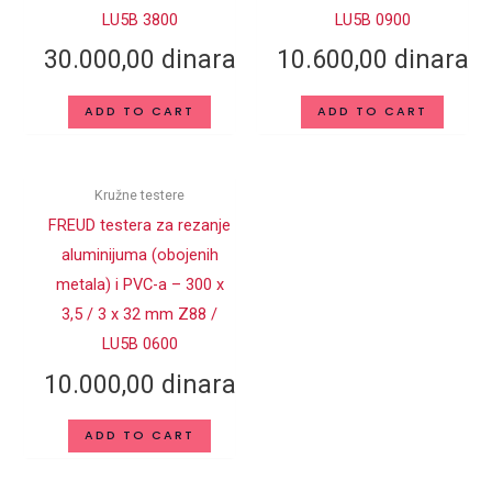
DEBLJINA TELA
2.5
LU5B 3800
LU5B 0900
TESTERE (mm)
30.000,00
dinara
10.600,00
dinara
CENTRALNI
30
OTVOR d (mm)
ADD TO CART
ADD TO CART
BROJ ZUBA Z
84
TiCo – Titanijum Kobalt
MATERIJAL
Kružne testere
Karbid
FREUD testera za rezanje
aluminijuma (obojenih
metala) i PVC-a – 300 x
3,5 / 3 x 32 mm Z88 /
LU5B 0600
10.000,00
dinara
ADD TO CART