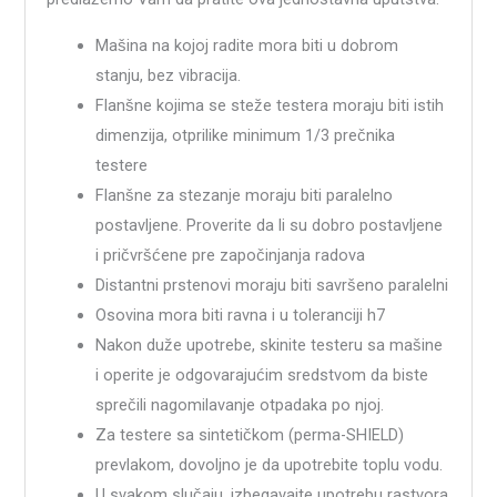
Mašina na kojoj radite mora biti u dobrom
stanju, bez vibracija.
Flanšne kojima se steže testera moraju biti istih
dimenzija, otprilike minimum 1/3 prečnika
testere
Flanšne za stezanje moraju biti paralelno
postavljene. Proverite da li su dobro postavljene
i pričvršćene pre započinjanja radova
Distantni prstenovi moraju biti savršeno paralelni
Osovina mora biti ravna i u toleranciji h7
Nakon duže upotrebe, skinite testeru sa mašine
i operite je odgovarajućim sredstvom da biste
sprečili nagomilavanje otpadaka po njoj.
Za testere sa sintetičkom (perma-SHIELD)
prevlakom, dovoljno je da upotrebite toplu vodu.
U svakom slučaju, izbegavajte upotrebu rastvora