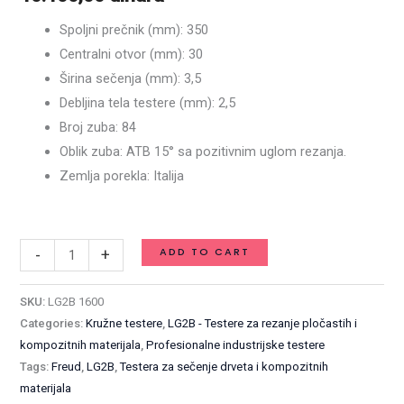
kompozitnih
Spoljni prečnik (mm): 350
materijala
Centralni otvor (mm): 30
-
Širina sečenja (mm): 3,5
350
Debljina tela testere (mm): 2,5
x
Broj zuba: 84
3,5
Oblik zuba: ATB 15° sa pozitivnim uglom rezanja.
/
Zemlja porekla: Italija
2,5
Available on backorder
x
30
ADD TO CART
-
+
mm
Z84
SKU:
LG2B 1600
/
Categories:
Kružne testere
,
LG2B - Testere za rezanje pločastih i
LG2B
kompozitnih materijala
,
Profesionalne industrijske testere
1600
Tags:
Freud
,
LG2B
,
Testera za sečenje drveta i kompozitnih
quantity
materijala