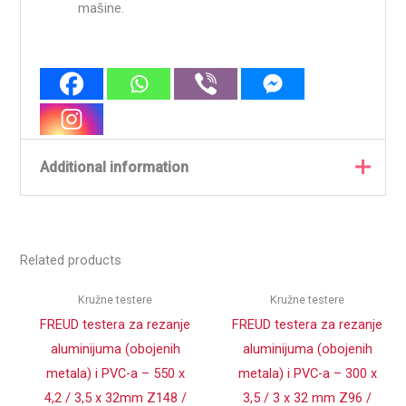
mašine.
Additional information
Weight
1,7750 kg
Related products
PROIZVOĐAČ
Freud
SPOLJNI
Kružne testere
Kružne testere
350
PREČNIK D (mm)
FREUD testera za rezanje
FREUD testera za rezanje
aluminijuma (obojenih
aluminijuma (obojenih
DUBINA
3.5
SEČENJA (mm)
metala) i PVC-a – 550 x
metala) i PVC-a – 300 x
4,2 / 3,5 x 32mm Z148 /
3,5 / 3 x 32 mm Z96 /