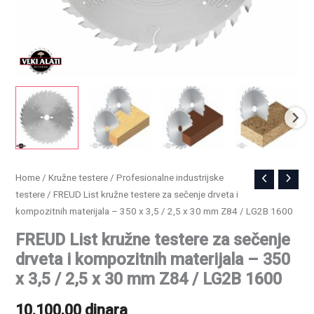
FREUD
Home
/
Kružne testere
/
Profesionalne industrijske
testere
/ FREUD List kružne testere za sečenje drveta i
List
kompozitnih materijala – 350 x 3,5 / 2,5 x 30 mm Z84 / LG2B 1600
kružne
testere
FREUD List kružne testere za sečenje
za
drveta i kompozitnih materijala – 350
sečenje
x 3,5 / 2,5 x 30 mm Z84 / LG2B 1600
drveta
10.100,00
dinara
i