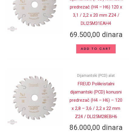
predrezač (H4 – H6) 120 x
3,1 / 2,2 x 20 mm Z24 /
DLI25M31EAH4
69.500,00
dinara
ADD TO CART
Dijamantski (PCD) alat
FREUD Polikristalni
dijamantski (PCD) konusni
predrezač (H4 – H6) – 120
x 2,8 – 3,6 / 2,2 x 22 mm
Z24 / DLI25M28EBH6
86.000,00
dinara