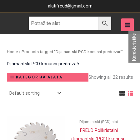
Skip
alatifreud@gmail.com
to
content
Karakteristike
Home
/ Products tagged “Dijamantski PCD konusni predrezač”
Dijamantski PCD konusni predrezač
Showing all 22 results
KATEGORIJA ALATA
Dijamantski (PCD) alat
FREUD Polikristalni
dijamantski (PCD) kkonusni