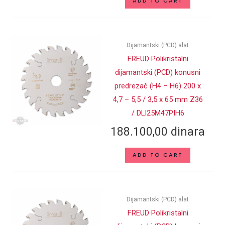
ADD TO CART
Dijamantski (PCD) alat
FREUD Polikristalni
dijamantski (PCD) konusni
predrezač (H4 – H6) 200 x
4,7 – 5,5 / 3,5 x 65 mm Z36
/ DLI25M47PIH6
188.100,00
dinara
ADD TO CART
Dijamantski (PCD) alat
FREUD Polikristalni