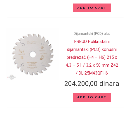
ADD TO CART
Dijamantski (PCD) alat
FREUD Polikristalni
dijamantski (PCD) konusni
predrezač (H4 – H6) 215 x
4,3 – 5,1 / 3,2 x 50 mm Z42
/ DLI25M43QFH6
204.200,00
dinara
ADD TO CART