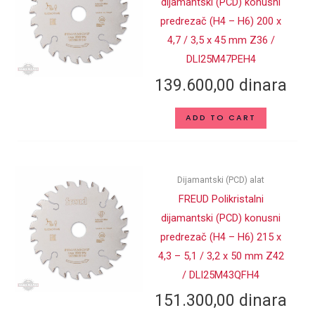
dijamantski (PCD) konusni
predrezač (H4 – H6) 200 x
4,7 / 3,5 x 45 mm Z36 /
DLI25M47PEH4
139.600,00
dinara
ADD TO CART
Dijamantski (PCD) alat
FREUD Polikristalni
dijamantski (PCD) konusni
predrezač (H4 – H6) 215 x
4,3 – 5,1 / 3,2 x 50 mm Z42
/ DLI25M43QFH4
151.300,00
dinara