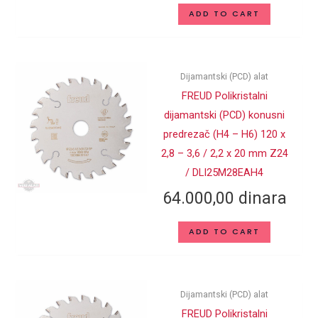
ADD TO CART
Dijamantski (PCD) alat
FREUD Polikristalni
dijamantski (PCD) konusni
predrezač (H4 – H6) 120 x
2,8 – 3,6 / 2,2 x 20 mm Z24
/ DLI25M28EAH4
64.000,00
dinara
ADD TO CART
Dijamantski (PCD) alat
FREUD Polikristalni