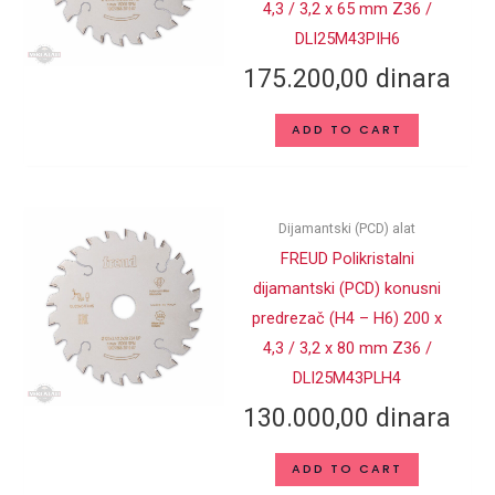
4,3 / 3,2 x 65 mm Z36 /
DLI25M43PIH6
175.200,00
dinara
ADD TO CART
Dijamantski (PCD) alat
FREUD Polikristalni
dijamantski (PCD) konusni
predrezač (H4 – H6) 200 x
4,3 / 3,2 x 80 mm Z36 /
DLI25M43PLH4
130.000,00
dinara
ADD TO CART