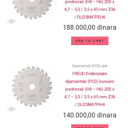
predrezač (H4 – H6) 200 x
4,7 – 5,5 / 3,5 x 45 mm Z36
/ DLI25M47PEH6
188.000,00
dinara
ADD TO CART
Dijamantski (PCD) alat
FREUD Polikristalni
dijamantski (PCD) konusni
predrezač (H4 – H6) 200 x
4,7 – 5,5 / 3,5 x 65 mm Z36
/ DLI25M47PIH4
140.000,00
dinara