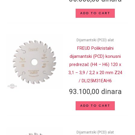
ADD TO CART
Dijamantski (PCD) alat
FREUD Polikristalni
dijamantski (PCD) konusni
predrezač (H4 – H6) 120 x
3,1 – 3,9 / 2,2 x 20 mm Z24
/ DLI25M31EAH6
93.100,00
dinara
ADD TO CART
Dijamantski (PCD) alat