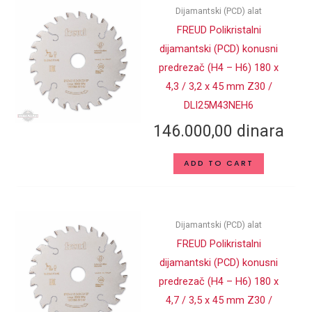
Dijamantski (PCD) alat
FREUD Polikristalni
dijamantski (PCD) konusni
predrezač (H4 – H6) 180 x
4,3 / 3,2 x 45 mm Z30 /
DLI25M43NEH6
146.000,00
dinara
ADD TO CART
Dijamantski (PCD) alat
FREUD Polikristalni
dijamantski (PCD) konusni
predrezač (H4 – H6) 180 x
4,7 / 3,5 x 45 mm Z30 /