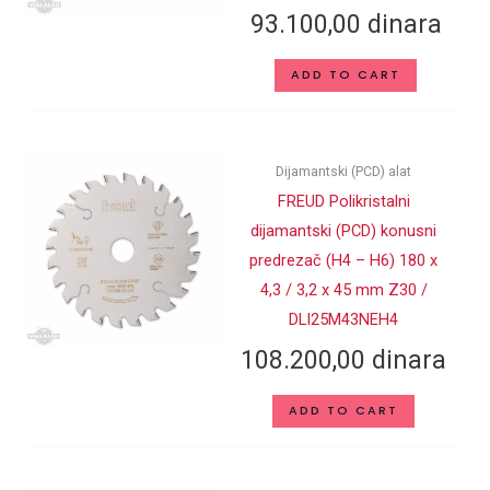
93.100,00
dinara
ADD TO CART
Dijamantski (PCD) alat
FREUD Polikristalni
dijamantski (PCD) konusni
predrezač (H4 – H6) 180 x
4,3 / 3,2 x 45 mm Z30 /
DLI25M43NEH4
108.200,00
dinara
ADD TO CART