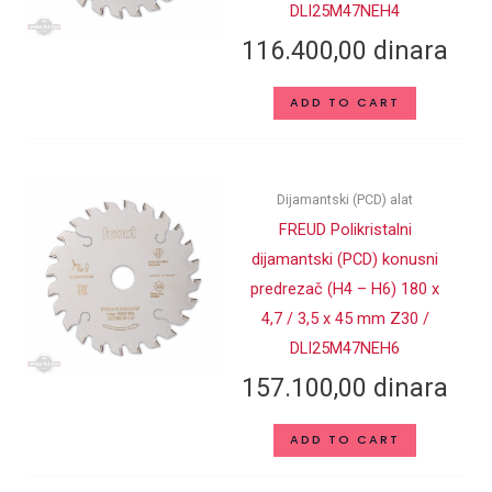
DLI25M47NEH4
116.400,00
dinara
ADD TO CART
Dijamantski (PCD) alat
FREUD Polikristalni
dijamantski (PCD) konusni
predrezač (H4 – H6) 180 x
4,7 / 3,5 x 45 mm Z30 /
DLI25M47NEH6
157.100,00
dinara
ADD TO CART