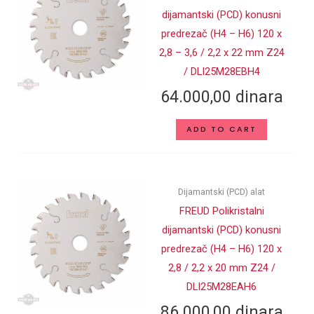
dijamantski (PCD) konusni
predrezač (H4 – H6) 120 x
2,8 – 3,6 / 2,2 x 22 mm Z24
/ DLI25M28EBH4
64.000,00
dinara
ADD TO CART
Dijamantski (PCD) alat
FREUD Polikristalni
dijamantski (PCD) konusni
predrezač (H4 – H6) 120 x
2,8 / 2,2 x 20 mm Z24 /
DLI25M28EAH6
86.000,00
dinara