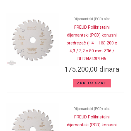
Dijamantski (PCD) alat
FREUD Polikristalni
dijamantski (PCD) konusni
predrezač (H4 – H6) 200 x
4,3 / 3,2 x 80 mm Z36 /
DLI25M43PLH6
175.200,00
dinara
ADD TO CART
Dijamantski (PCD) alat
FREUD Polikristalni
dijamantski (PCD) konusni