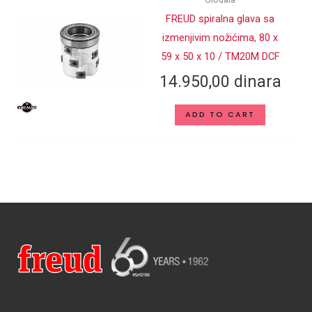
FREUD spiralna glava sa
izmenjivim nožićima, 80 x
59 x 50 x 10 / TM20M DCF
14.950,00
dinara
ADD TO CART