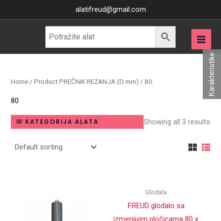
Skip
alatifreud@gmail.com
to
content
Karakteristike
Home
/ Product PREČNIK REZANJA (D mm) / 80
80
Showing all 3 results
KATEGORIJA ALATA
Glodala
FREUD glodalo sa
izmenjivim pločicama 80 x