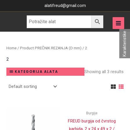
Skip
alatifreud@gmail.com
to
content
Karakteristike
Home
/ Product PREČNIK REZANJA (D mm) / 2
2
Showing all 3 results
KATEGORIJA ALATA
Burgije
FREUD burgija od čvrstog
karbida, 2 x 24 x 49 x 2 /