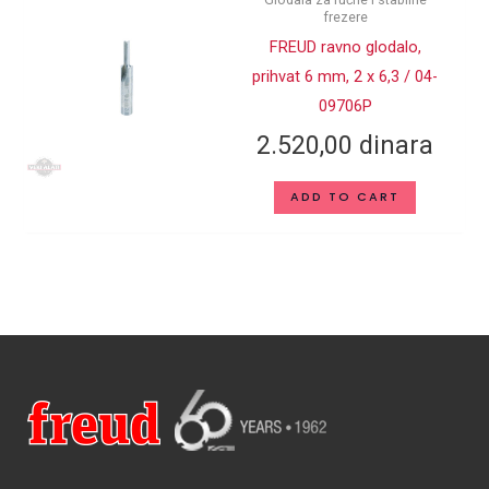
frezere
FREUD ravno glodalo,
prihvat 6 mm, 2 x 6,3 / 04-
09706P
2.520,00
dinara
ADD TO CART