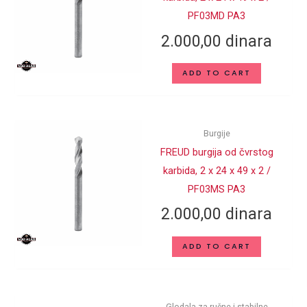
PF03MD PA3
2.000,00
dinara
ADD TO CART
Burgije
FREUD burgija od čvrstog
karbida, 2 x 24 x 49 x 2 /
PF03MS PA3
2.000,00
dinara
ADD TO CART
Glodala za ručne i stabilne