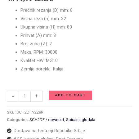
smer
Prečnik rezanja (D) mm: 8
Z2,
Visina reza (h) mm: 32
8
Ukupna visina (H) mm: 80
x
Prihvat (A) mm: 8
32
Broj zuba (Z): 2
x
Maks. RPM: 30000
80
Kvalitet HW: MG10
x
Zemlja porekla: Italija
8
Available on backorder
/
SCH2DFN228R
ADD TO CART
-
+
quantity
SKU:
SCH2DFN228R
Categories:
SCH2DF / downcut
,
Spiralna glodala
Dostava na teritoriji Repubike Srbije