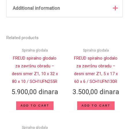
Additional information
PROIZVOĐAČ
Freud
Related products
BROJ ZUBA Z
2
PREČNIK
Spiralna glodala
Spiralna glodala
REZANJA (D
8
FREUD spiralno glodalo
FREUD spiralno glodalo
mm)
za završnu obradu –
za završnu obradu –
PRIHVAT (mm)
8
desni smer Z1, 10 x 32 x
desni smer Z1, 5 x 17 x
80 x 10 / SCH1UFN255R
60 x 6 / SCH1UFN130R
UKUPNA VISINA
80
5.900,00
dinara
3.500,00
dinara
(mm)
MAKS. RPM
30000
ADD TO CART
ADD TO CART
1/min
MATERIJAL
MG10
Spiralna glodala