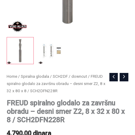
FREUD
Home
/
Spiralna glodala
/
SCH2DF / downcut
/ FREUD
spiralno glodalo za završnu obradu – desni smer Z2, 8 x
spiralno
32 x 80 x 8 / SCH2DFN228R
glodalo
za
FREUD spiralno glodalo za završnu
završnu
obradu – desni smer Z2, 8 x 32 x 80 x
obradu
8 / SCH2DFN228R
–
4.790,00
dinara
desni