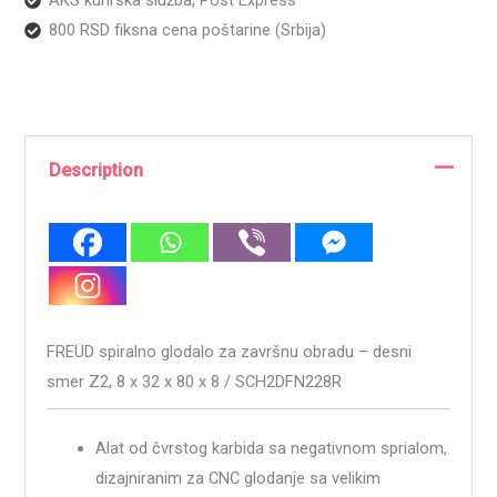
AKS kurirska služba, Post Express
800 RSD fiksna cena poštarine (Srbija)
Description
FREUD spiralno glodalo za završnu obradu – desni
smer Z2, 8 x 32 x 80 x 8 / SCH2DFN228R
Alat od čvrstog karbida sa negativnom sprialom,
dizajniranim za CNC glodanje sa velikim