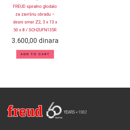
FREUD spiralno glodalo
za završnu obradu –
desni smer Z2, 3 x 13 x
50 x 8 / SCH2UFN135R
3.600,00
dinara
ADD TO CART