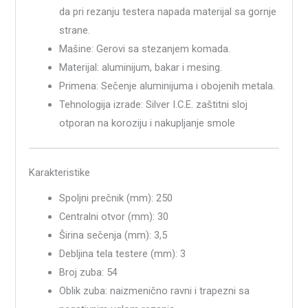
da pri rezanju testera napada materijal sa gornje
strane.
Mašine: Gerovi sa stezanjem komada.
Materijal: aluminijum, bakar i mesing.
Primena: Sečenje aluminijuma i obojenih metala.
Tehnologija izrade: Silver I.C.E. zaštitni sloj
otporan na koroziju i nakupljanje smole
Karakteristike
Spoljni prečnik (mm): 250
Centralni otvor (mm): 30
Širina sečenja (mm): 3,5
Debljina tela testere (mm): 3
Broj zuba: 54
Oblik zuba: naizmenično ravni i trapezni sa