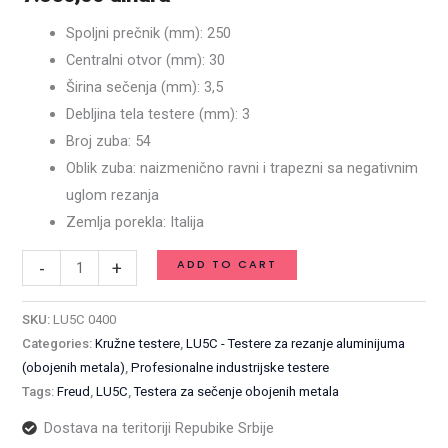
250
Spoljni prečnik (mm): 250
x
Centralni otvor (mm): 30
3,5
Širina sečenja (mm): 3,5
/
Debljina tela testere (mm): 3
3
Broj zuba: 54
x
Oblik zuba: naizmenično ravni i trapezni sa negativnim
30
uglom rezanja
mm
Zemlja porekla: Italija
Z54
/
ADD TO CART
-
+
LU5C
0400
SKU:
LU5C 0400
Categories:
Kružne testere
,
LU5C - Testere za rezanje aluminijuma
quantity
(obojenih metala)
,
Profesionalne industrijske testere
Tags:
Freud
,
LU5C
,
Testera za sečenje obojenih metala
Dostava na teritoriji Repubike Srbije