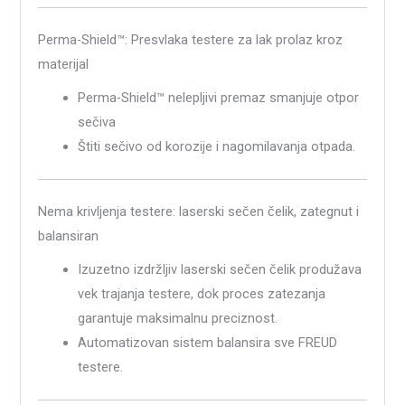
Perma-Shield™: Presvlaka testere za lak prolaz kroz
materijal
Perma-Shield™ nelepljivi premaz smanjuje otpor
sečiva
Štiti sečivo od korozije i nagomilavanja otpada.
Nema krivljenja testere: laserski sečen čelik, zategnut i
balansiran
Izuzetno izdržljiv laserski sečen čelik produžava
vek trajanja testere, dok proces zatezanja
garantuje maksimalnu preciznost.
Automatizovan sistem balansira sve FREUD
testere.