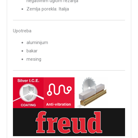
negativnim uglom rezanja
Zemlja porekla: Italija
Upotreba
aluminijum
bakar
mesing
.