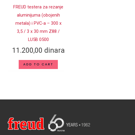
Karbid
FREUD testera za rezanje
aluminijuma (obojenih
metala) i PVC-a – 300 x
3,5 / 3 x 30 mm Z88 /
LU5B 0500
11.200,00
dinara
ADD TO CART