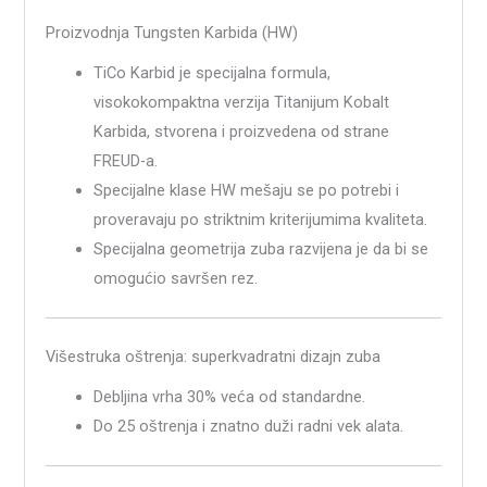
Proizvodnja Tungsten Karbida (HW)
TiCo Karbid je specijalna formula,
visokokompaktna verzija Titanijum Kobalt
Karbida, stvorena i proizvedena od strane
FREUD-a.
Specijalne klase HW mešaju se po potrebi i
proveravaju po striktnim kriterijumima kvaliteta.
Specijalna geometrija zuba razvijena je da bi se
omogućio savršen rez.
Višestruka oštrenja: superkvadratni dizajn zuba
Debljina vrha 30% veća od standardne.
Do 25 oštrenja i znatno duži radni vek alata.