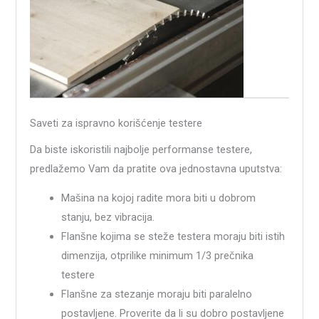
Saveti za ispravno korišćenje testere
Da biste iskoristili najbolje performanse testere,
predlažemo Vam da pratite ova jednostavna uputstva:
Mašina na kojoj radite mora biti u dobrom
stanju, bez vibracija.
Flanšne kojima se steže testera moraju biti istih
dimenzija, otprilike minimum 1/3 prečnika
testere
Flanšne za stezanje moraju biti paralelno
postavljene. Proverite da li su dobro postavljene