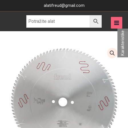
Skip
alatifreud@gmail.com
to
content
Karakteristike