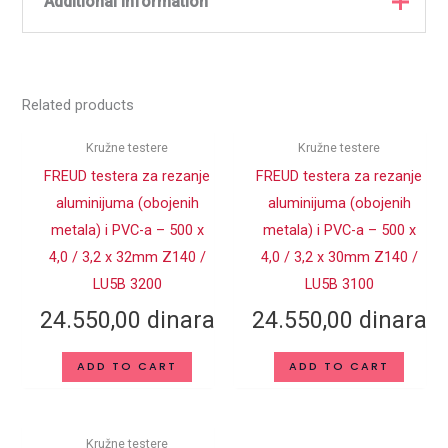
Additional information
Weight
1,045 kg
Related products
PROIZVOĐAČ
Freud
SPOLJNI
Kružne testere
Kružne testere
250
PREČNIK D (mm)
FREUD testera za rezanje
FREUD testera za rezanje
aluminijuma (obojenih
aluminijuma (obojenih
DUBINA
3.5
SEČENJA (mm)
metala) i PVC-a – 500 x
metala) i PVC-a – 500 x
4,0 / 3,2 x 32mm Z140 /
4,0 / 3,2 x 30mm Z140 /
DEBLJINA TELA
3.0
LU5B 3200
LU5B 3100
TESTERE (mm)
24.550,00
dinara
24.550,00
dinara
CENTRALNI
30
OTVOR d (mm)
ADD TO CART
ADD TO CART
BROJ ZUBA Z
54
TiCo – Titanijum Kobalt
MATERIJAL
Kružne testere