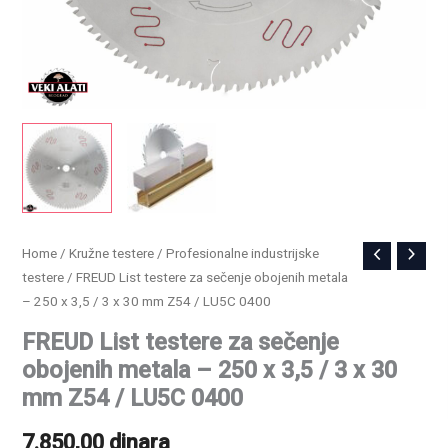
FREUD
Home
/
Kružne testere
/
Profesionalne industrijske
testere
/ FREUD List testere za sečenje obojenih metala
List
– 250 x 3,5 / 3 x 30 mm Z54 / LU5C 0400
testere
za
FREUD List testere za sečenje
sečenje
obojenih metala – 250 x 3,5 / 3 x 30
obojenih
mm Z54 / LU5C 0400
metala
7.850,00
dinara
-