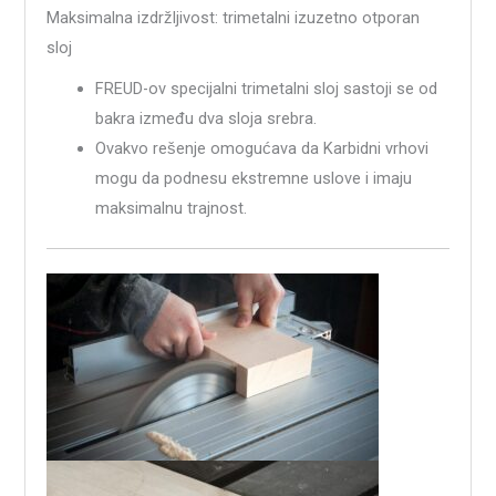
Maksimalna izdržljivost: trimetalni izuzetno otporan
sloj
FREUD-ov specijalni trimetalni sloj sastoji se od
bakra između dva sloja srebra.
Ovakvo rešenje omogućava da Karbidni vrhovi
mogu da podnesu ekstremne uslove i imaju
maksimalnu trajnost.