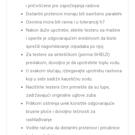
i pričvršćene pre započinjanja radova
Distantni prstenovi moraju biti savršeno paralelni
Osovina mora biti ravna i u toleranciji h7
Nakon duže upotrebe, skinite testeru sa mašine
i operite je odgovarajućim sredstvom da biste
sprečili nagomilavanje otpadaka po njoj.
Za testere sa sintetičkom (perma-SHIELD)
prevlakom, dovoljno je da upotrebite toplu vodu.
U svakom slučaju, izbegavajte upotrebu rastvora
koji u sebi sadrže kaustičnu sodu.
Naoštrite testere čim primetite da su tupe,
zadržavajući originalne uglove zuba.
Prilikom oštrenja uvek koristite odgovarajuće
brusne ploče i dovoljno tečnosti za
rashlađivanje.
Vodite računa da distantni prstenovi i prirubnice