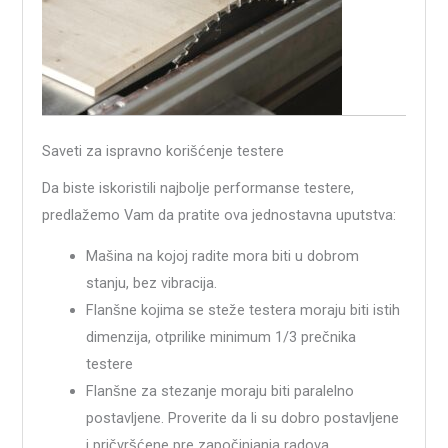
Saveti za ispravno korišćenje testere
Da biste iskoristili najbolje performanse testere,
predlažemo Vam da pratite ova jednostavna uputstva:
Mašina na kojoj radite mora biti u dobrom
stanju, bez vibracija.
Flanšne kojima se steže testera moraju biti istih
dimenzija, otprilike minimum 1/3 prečnika
testere
Flanšne za stezanje moraju biti paralelno
postavljene. Proverite da li su dobro postavljene
i pričvršćene pre započinjanja radova