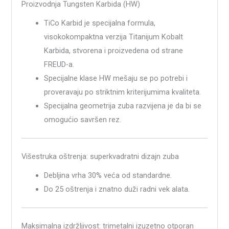
Proizvodnja Tungsten Karbida (HW)
TiCo Karbid je specijalna formula,
visokokompaktna verzija Titanijum Kobalt
Karbida, stvorena i proizvedena od strane
FREUD-a.
Specijalne klase HW mešaju se po potrebi i
proveravaju po striktnim kriterijumima kvaliteta.
Specijalna geometrija zuba razvijena je da bi se
omogućio savršen rez.
Višestruka oštrenja: superkvadratni dizajn zuba
Debljina vrha 30% veća od standardne.
Do 25 oštrenja i znatno duži radni vek alata.
Maksimalna izdržljivost: trimetalni izuzetno otporan