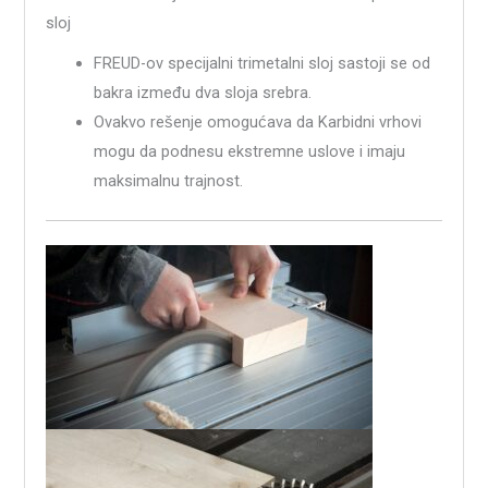
sloj
FREUD-ov specijalni trimetalni sloj sastoji se od
bakra između dva sloja srebra.
Ovakvo rešenje omogućava da Karbidni vrhovi
mogu da podnesu ekstremne uslove i imaju
maksimalnu trajnost.