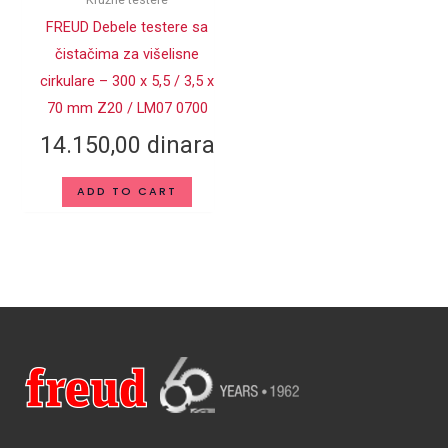
FREUD Debele testere sa
čistačima za višelisne
cirkulare – 300 x 5,5 / 3,5 x
70 mm Z20 / LM07 0700
14.150,00
dinara
ADD TO CART