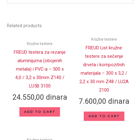
Weight
,5280 kg
Related products
TiCo – Titanijum Kobalt
MATERIJAL
Karbid
Kružne testere
Kružne testere
DEBLJINA TELA
FREUD List kružne
2,2
TESTERE (mm)
FREUD testera za rezanje
testere za sečenje
aluminijuma (obojenih
CENTRALNI
drveta i kompozitnih
30
metala) i PVC-a – 500 x
OTVOR d (mm)
materijala – 300 x 3,2 /
4,0 / 3,2 x 30mm Z140 /
2,2 x 30 mm Z48 / LU2A
BROJ ZUBA Z
54
LU5B 3100
2100
24.550,00
dinara
SPOLJNI
200
7.600,00
dinara
PREČNIK D (mm)
ADD TO CART
DUBINA
ADD TO CART
2.8
SEČENJA (mm)
Kružne testere