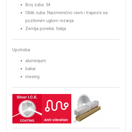
Broj zuba: 54
Oblik zuba: Naizmenično ravni i trapezni sa
pozitivnim uglom rezanja
Zemlja porekla: Italija
Upotreba
aluminijum
bakar
mesing
.