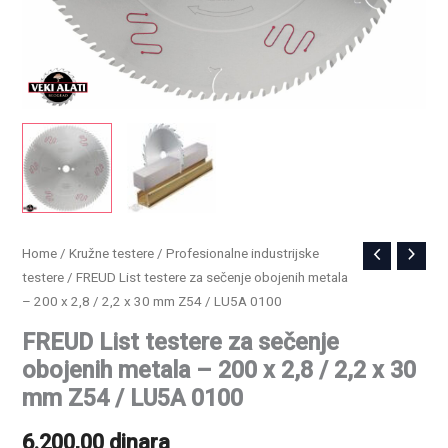
FREUD
Home
/
Kružne testere
/
Profesionalne industrijske
testere
/ FREUD List testere za sečenje obojenih metala
List
– 200 x 2,8 / 2,2 x 30 mm Z54 / LU5A 0100
testere
za
FREUD List testere za sečenje
sečenje
obojenih metala – 200 x 2,8 / 2,2 x 30
obojenih
mm Z54 / LU5A 0100
metala
6.200,00
dinara
-