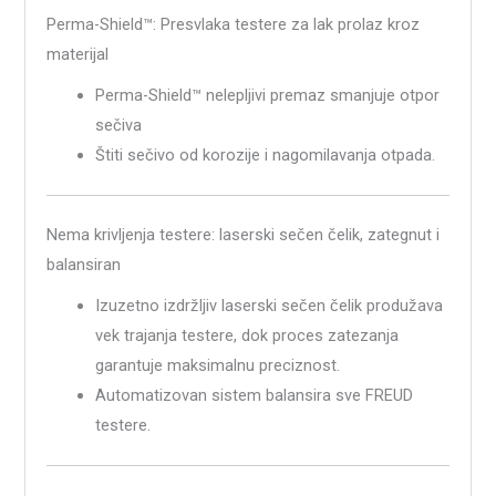
Perma-Shield™: Presvlaka testere za lak prolaz kroz
materijal
Perma-Shield™ nelepljivi premaz smanjuje otpor
sečiva
Štiti sečivo od korozije i nagomilavanja otpada.
Nema krivljenja testere: laserski sečen čelik, zategnut i
balansiran
Izuzetno izdržljiv laserski sečen čelik produžava
vek trajanja testere, dok proces zatezanja
garantuje maksimalnu preciznost.
Automatizovan sistem balansira sve FREUD
testere.