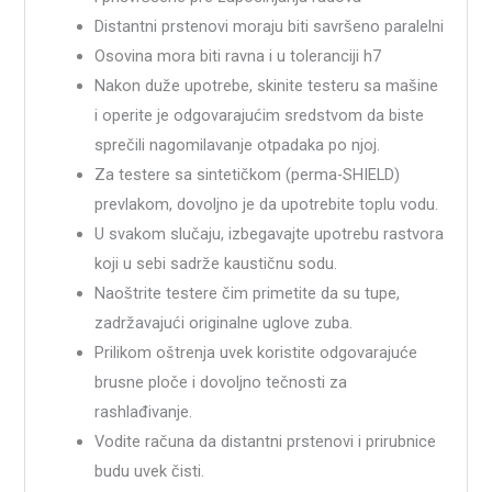
Distantni prstenovi moraju biti savršeno paralelni
Osovina mora biti ravna i u toleranciji h7
Nakon duže upotrebe, skinite testeru sa mašine
i operite je odgovarajućim sredstvom da biste
sprečili nagomilavanje otpadaka po njoj.
Za testere sa sintetičkom (perma-SHIELD)
prevlakom, dovoljno je da upotrebite toplu vodu.
U svakom slučaju, izbegavajte upotrebu rastvora
koji u sebi sadrže kaustičnu sodu.
Naoštrite testere čim primetite da su tupe,
zadržavajući originalne uglove zuba.
Prilikom oštrenja uvek koristite odgovarajuće
brusne ploče i dovoljno tečnosti za
rashlađivanje.
Vodite računa da distantni prstenovi i prirubnice
budu uvek čisti.