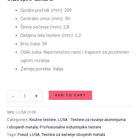
200
Spoljni prečnik (mm): 200
x
Centralni otvor (mm): 30
2,8
Širina sečenja (mm): 2,8
/
Debljina tela testere (mm): 2,2
2,2
Broj zuba: 54
x
Oblik zuba: Naizmenično ravni i trapezni sa pozitivnim
30
uglom rezanja
mm
Zemlja porekla: Italija
Z54
Available on backorder
/
LU5A
ADD TO CART
-
+
0100
quantity
SKU:
LU5A 0100
Categories:
Kružne testere
,
LU5A - Testere za rezanje aluminijuma
i obojenih metala
,
Profesionalne industrijske testere
Tags:
Freud
,
LU5A
,
Testera za sečenje obojenih metala