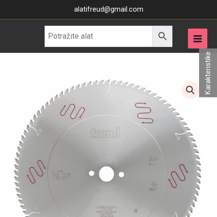
Skip
alatifreud@gmail.com
to
content
Karakteristike