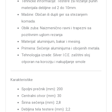
Tehničke informacije: Testere za rezanje punih
materijala debljine od 2 do 10mm.
Mašine: Običan ili dupli ger sa stezanjem
komada.
Oblik zuba: Naizmenično ravni i trapezni sa
pozitivnim uglom rezanja
Materijal: aluminijum, bakar i mesing.
Primena: Sečenje aluminijuma i obojenih metala.
Tehnologija izrade: Silver I.C.E. zaštitni sloj
otporan na koroziju i nakupljanje smole
Karakteristike
Spoljni prečnik (mm): 200
Centralni otvor (mm): 30
Širina sečenja (mm): 2,8
Debljina tela testere (mm): 2,2