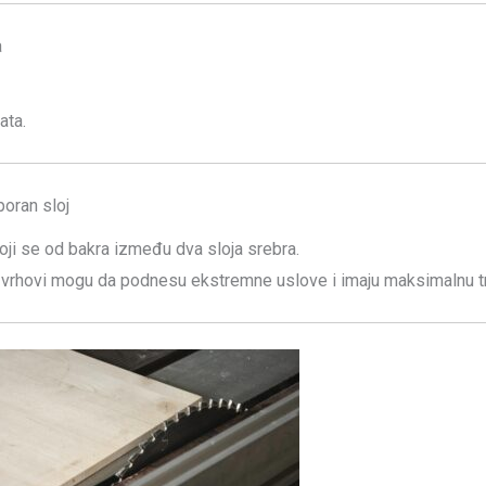
a
ata.
poran sloj
oji se od bakra između dva sloja srebra.
 vrhovi mogu da podnesu ekstremne uslove i imaju maksimalnu tr