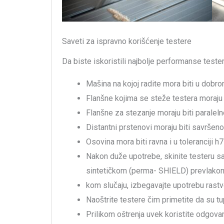
Saveti za ispravno korišćenje testere
Da biste iskoristili najbolje performanse test
Mašina na kojoj radite mora biti u dobro
Flanšne kojima se steže testera moraju 
Flanšne za stezanje moraju biti paraleln
Distantni prstenovi moraju biti savršeno
Osovina mora biti ravna i u toleranciji h7
Nakon duže upotrebe, skinite testeru sa
sintetičkom (perma- SHIELD) prevlakom,
kom slučaju, izbegavajte upotrebu rastvo
Naoštrite testere čim primetite da su tu
Prilikom oštrenja uvek koristite odgovar