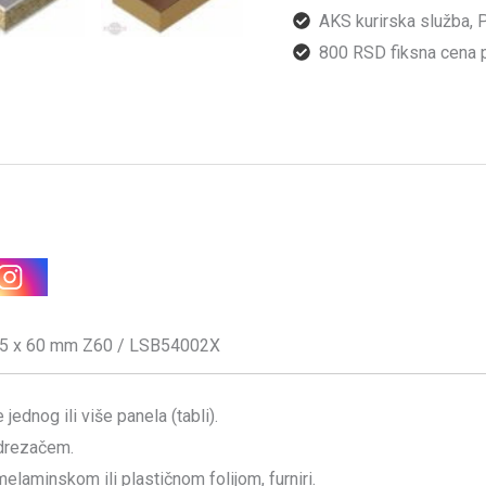
AKS kurirska služba, 
800 RSD fiksna cena p
3,5 x 60 mm Z60 / LSB54002X
jednog ili više panela (tabli).
edrezačem.
melaminskom ili plastičnom folijom, furniri.