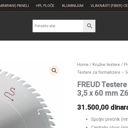
MINIRANI) PANELI
HPL PLOČE
ALUMINIJUM
VLAKNASTI (FIBER) C
FREUD
Home
/
Kružne testere
/
Pr
Testere za formatizere – 5
Testere
za
FREUD Testere 
formatizere
3,5 x 60 mm Z
-
540
31.500,00
dinar
x
Spoljni prečnik (m
4,8
Centralni otvor (m