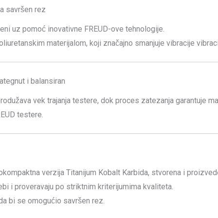
a savršen rez
čeni uz pomoć inovativne FREUD-ove tehnologije.
iuretanskim materijalom, koji značajno smanjuje vibracije vibraci
zategnut i balansiran
k produžava vek trajanja testere, dok proces zatezanja garantuje 
EUD testere.
kokompaktna verzija Titanijum Kobalt Karbida, stvorena i proizv
i i proveravaju po striktnim kriterijumima kvaliteta.
da bi se omogućio savršen rez.