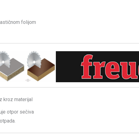
astičnom folijom
 kroz materijal
je otpor sečiva
 otpada.