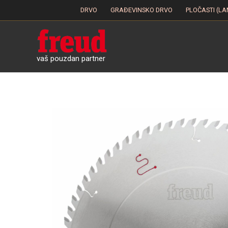
Skip
DRVO
GRAĐEVINSKO DRVO
PLOČASTI (LA
to
content
vaš pouzdan partner