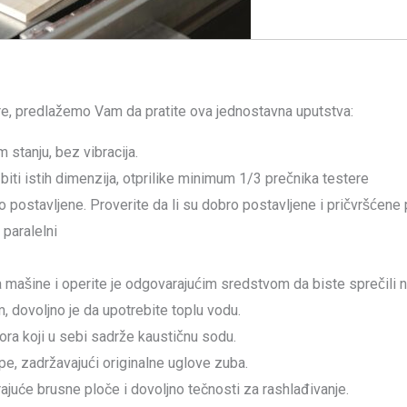
ere, predlažemo Vam da pratite ova jednostavna uputstva:
m stanju, bez vibracija.
biti istih dimenzija, otprilike minimum 1/3 prečnika testere
o postavljene. Proverite da li su dobro postavljene i pričvršćene
 paralelni
 mašine i operite je odgovarajućim sredstvom da biste sprečili
 dovoljno je da upotrebite toplu vodu.
ra koji u sebi sadrže kaustičnu sodu.
pe, zadržavajući originalne uglove zuba.
ajuće brusne ploče i dovoljno tečnosti za rashlađivanje.