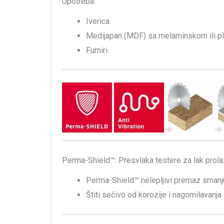
Upotreba
Iverica
Medijapan (MDF) sa melaminskom ili pl
Furniri
Perma-Shield™: Presvlaka testere za lak prolaz
Perma-Shield™ nelepljivi premaz smanju
Štiti sečivo od korozije i nagomilavanja