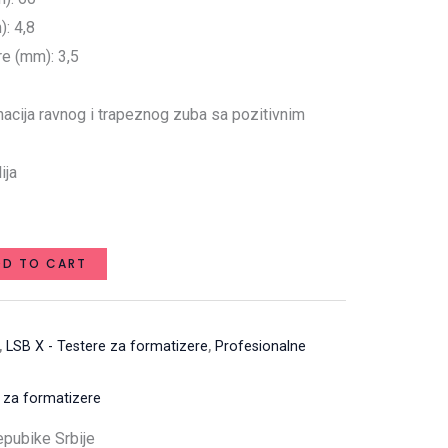
): 4,8
re (mm): 3,5
acija ravnog i trapeznog zuba sa pozitivnim
ija
DD TO CART
,
LSB X - Testere za formatizere
,
Profesionalne
 za formatizere
Repubike Srbije