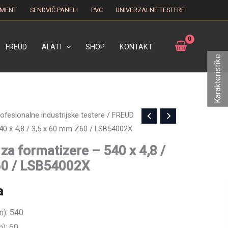
EMENT
SENDVIČ PANELI
PVC
UNIVERZALNE TESTERE
FREUD
ALATI
SHOP
KONTAKT
Karakteristike
ofesionalne industrijske testere
/ FREUD
40 x 4,8 / 3,5 x 60 mm Z60 / LSB54002X
za formatizere – 540 x 4,8 /
60 / LSB54002X
a
m): 540
m): 60