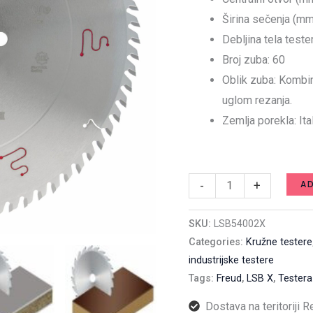
/
Širina sečenja (mm
3,5
Debljina tela teste
x
Broj zuba: 60
60
Oblik zuba: Kombin
mm
uglom rezanja.
Z60
Zemlja porekla: Ital
/
LSB54002X
Available on backorder
quantity
A
-
+
SKU:
LSB54002X
Categories:
Kružne testere
industrijske testere
Tags:
Freud
,
LSB X
,
Testera
Dostava na teritoriji 