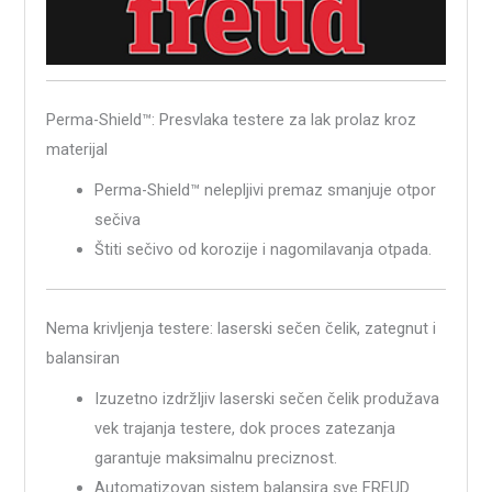
Perma-Shield™: Presvlaka testere za lak prolaz kroz
materijal
Perma-Shield™ nelepljivi premaz smanjuje otpor
sečiva
Štiti sečivo od korozije i nagomilavanja otpada.
Nema krivljenja testere: laserski sečen čelik, zategnut i
balansiran
Izuzetno izdržljiv laserski sečen čelik produžava
vek trajanja testere, dok proces zatezanja
garantuje maksimalnu preciznost.
Automatizovan sistem balansira sve FREUD