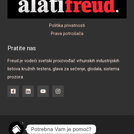
Politika privatnosti
Prava potrošača
Pratite nas
Freud je vodeći svetski proizvođač vrhunskih industrijskih
listova kružnih testera, glava za sečenje, glodala, sistema
prozora
1
Copyright © 2026 Alati FREUD
Potrebna Vam je pomoć?