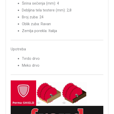
Širina sečenja (mm): 4
Debljina tela testere (mm): 2,8
Broj zuba: 24
Oblik zuba: Ravan
Zemlja porekla: Italija
Upotreba
Tvrdo drvo
Meko drvo