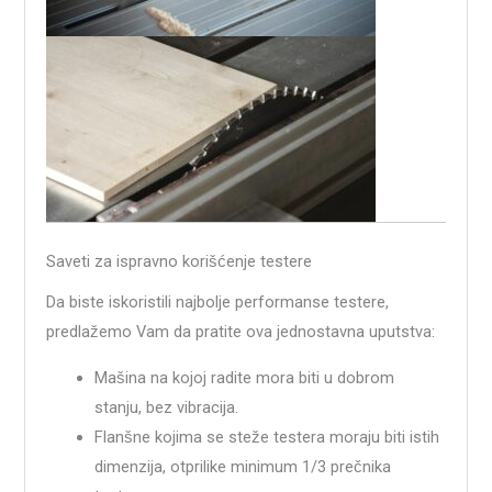
Saveti za ispravno korišćenje testere
Da biste iskoristili najbolje performanse testere,
predlažemo Vam da pratite ova jednostavna uputstva:
Mašina na kojoj radite mora biti u dobrom
stanju, bez vibracija.
Flanšne kojima se steže testera moraju biti istih
dimenzija, otprilike minimum 1/3 prečnika