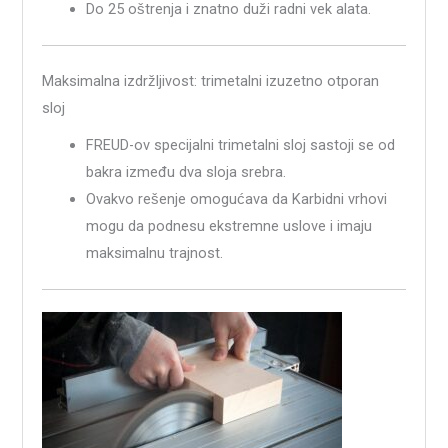
Do 25 oštrenja i znatno duži radni vek alata.
Maksimalna izdržljivost: trimetalni izuzetno otporan
sloj
FREUD-ov specijalni trimetalni sloj sastoji se od
bakra između dva sloja srebra.
Ovakvo rešenje omogućava da Karbidni vrhovi
mogu da podnesu ekstremne uslove i imaju
maksimalnu trajnost.