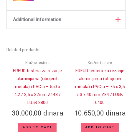
Additional information
Weight
2,3900 kg
Related products
Proizvođač
Freud
TiCo – Titanijum Kobalt
Kružne testere
Kružne testere
MATERIJAL
Karbid
FREUD testera za rezanje
FREUD testera za rezanje
aluminijuma (obojenih
aluminijuma (obojenih
DEBLJINA TELA
2.8
TESTERE (mm)
metala) i PVC-a – 550 x
metala) i PVC-a – 75 x 3,5
4,2 / 3,5 x 32mm Z148 /
/ 3 x 40 mm Z84 / LU5B
BROJ ZUBA Z
24
LU5B 3800
0400
CENTRALNI
30.000,00
dinara
10.650,00
dinara
50
OTVOR d (mm)
ADD TO CART
ADD TO CART
SPOLJNI
400