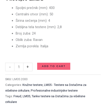
400
Spoljni prečnik (mm): 400
x
Centralni otvor (mm): 50
4
Širina sečenja (mm): 4
/
Debljina tela testere (mm): 2,8
2,8
Broj zuba: 24
x
Oblik zuba: Ravan
50
Zemlja porekla: Italija
mm
Available on backorder
Z24
/
ADD TO CART
-
+
LM05
2000
SKU:
LM05 2000
quantity
Categories:
Kružne testere
,
LM05 - Testere sa čistačima za
višelisne cirkulare
,
Profesionalne industrijske testere
Tags:
Freud
,
LM05
,
Tanke testere sa čistačima za višelisne
cirkulare