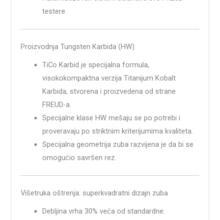
testere.
Proizvodnja Tungsten Karbida (HW)
TiCo Karbid je specijalna formula,
visokokompaktna verzija Titanijum Kobalt
Karbida, stvorena i proizvedena od strane
FREUD-a.
Specijalne klase HW mešaju se po potrebi i
proveravaju po striktnim kriterijumima kvaliteta.
Specijalna geometrija zuba razvijena je da bi se
omogućio savršen rez.
Višetruka oštrenja: superkvadratni dizajn zuba
Debljina vrha 30% veća od standardne.