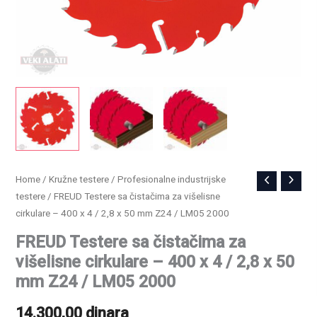
FREUD
Home
/
Kružne testere
/
Profesionalne industrijske
testere
/ FREUD Testere sa čistačima za višelisne
Testere
cirkulare – 400 x 4 / 2,8 x 50 mm Z24 / LM05 2000
sa
čistačima
FREUD Testere sa čistačima za
za
višelisne cirkulare – 400 x 4 / 2,8 x 50
višelisne
mm Z24 / LM05 2000
cirkulare
14.300,00
dinara
-