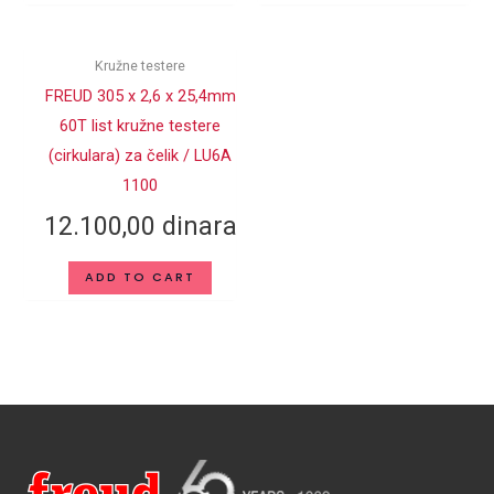
PREČNIK D (mm)
DUBINA
4.0
Kružne testere
SEČENJA (mm)
FREUD 305 x 2,6 x 25,4mm
60T list kružne testere
(cirkulara) za čelik / LU6A
1100
12.100,00
dinara
ADD TO CART