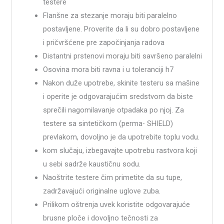
testere
Flanšne za stezanje moraju biti paralelno
postavljene. Proverite da li su dobro postavljene
i pričvršćene pre započinjanja radova
Distantni prstenovi moraju biti savršeno paralelni
Osovina mora biti ravna i u toleranciji h7
Nakon duže upotrebe, skinite testeru sa mašine
i operite je odgovarajućim sredstvom da biste
sprečili nagomilavanje otpadaka po njoj. Za
testere sa sintetičkom (perma- SHIELD)
prevlakom, dovoljno je da upotrebite toplu vodu.
kom slučaju, izbegavajte upotrebu rastvora koji
u sebi sadrže kaustičnu sodu.
Naoštrite testere čim primetite da su tupe,
zadržavajući originalne uglove zuba.
Prilikom oštrenja uvek koristite odgovarajuće
brusne ploče i dovoljno tečnosti za