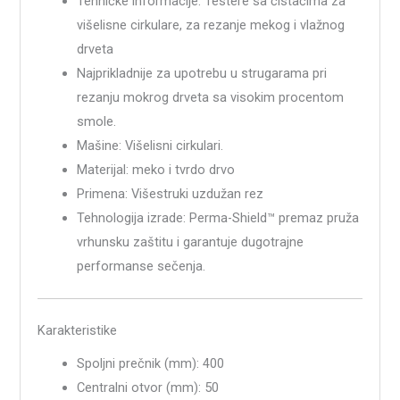
Tehničke informacije: Testere sa čistačima za
višelisne cirkulare, za rezanje mekog i vlažnog
drveta
Najprikladnije za upotrebu u strugarama pri
rezanju mokrog drveta sa visokim procentom
smole.
Mašine: Višelisni cirkulari.
Materijal: meko i tvrdo drvo
Primena: Višestruki uzdužan rez
Tehnologija izrade: Perma-Shield™ premaz pruža
vrhunsku zaštitu i garantuje dugotrajne
performanse sečenja.
Karakteristike
Spoljni prečnik (mm): 400
Centralni otvor (mm): 50