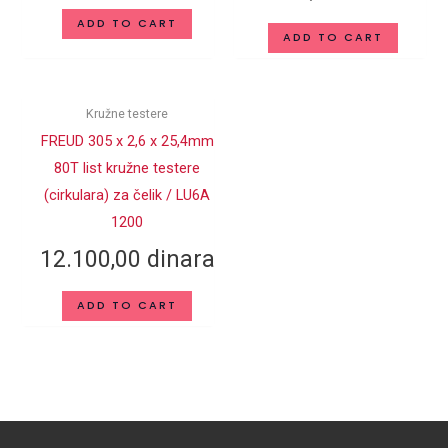
ADD TO CART
TiCo – Titanijum Kobalt
ADD TO CART
MATERIJAL
Karbid
Kružne testere
FREUD 305 x 2,6 x 25,4mm
80T list kružne testere
(cirkulara) za čelik / LU6A
1200
12.100,00
dinara
ADD TO CART