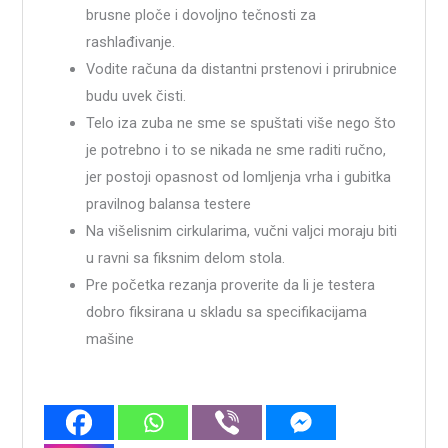
brusne ploče i dovoljno tečnosti za
rashlađivanje.
Vodite računa da distantni prstenovi i prirubnice
budu uvek čisti.
Telo iza zuba ne sme se spuštati više nego što
je potrebno i to se nikada ne sme raditi ručno,
jer postoji opasnost od lomljenja vrha i gubitka
pravilnog balansa testere
Na višelisnim cirkularima, vučni valjci moraju biti
u ravni sa fiksnim delom stola.
Pre početka rezanja proverite da li je testera
dobro fiksirana u skladu sa specifikacijama
mašine