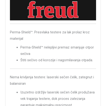
Perma-Shield™: Presvlaka testere za lak prolaz kroz
materijal
Perma-Shield™ nelepljivi premaz smanjuje otpor
sečiva
Štiti sečivo od korozije i nagomilavanja otpada.
Nema krivljenja testere: laserski sečen čelik, zategnut i
balansiran
Izuzetno izdržljiv laserski sečen čelik produžava
vek trajanja testere, dok proces zatezanja
garantuje maksimalnu preciznost.