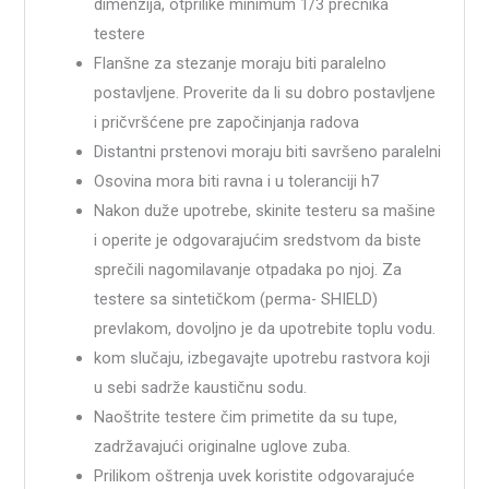
dimenzija, otprilike minimum 1/3 prečnika
testere
Flanšne za stezanje moraju biti paralelno
postavljene. Proverite da li su dobro postavljene
i pričvršćene pre započinjanja radova
Distantni prstenovi moraju biti savršeno paralelni
Osovina mora biti ravna i u toleranciji h7
Nakon duže upotrebe, skinite testeru sa mašine
i operite je odgovarajućim sredstvom da biste
sprečili nagomilavanje otpadaka po njoj. Za
testere sa sintetičkom (perma- SHIELD)
prevlakom, dovoljno je da upotrebite toplu vodu.
kom slučaju, izbegavajte upotrebu rastvora koji
u sebi sadrže kaustičnu sodu.
Naoštrite testere čim primetite da su tupe,
zadržavajući originalne uglove zuba.
Prilikom oštrenja uvek koristite odgovarajuće