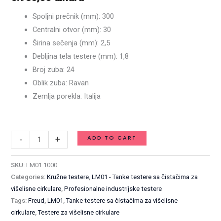
cirkulare
Spoljni prečnik (mm): 300
-
Centralni otvor (mm): 30
300
Širina sečenja (mm): 2,5
x
Debljina tela testere (mm): 1,8
2,5
Broj zuba: 24
/
Oblik zuba: Ravan
1,8
Zemlja porekla: Italija
x
Available on backorder
30
mm
ADD TO CART
-
+
Z24
/
SKU:
LM01 1000
LM01
Categories:
Kružne testere
,
LM01 - Tanke testere sa čistačima za
1000
višelisne cirkulare
,
Profesionalne industrijske testere
quantity
Tags:
Freud
,
LM01
,
Tanke testere sa čistačima za višelisne
cirkulare
,
Testere za višelisne cirkulare