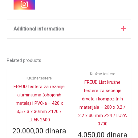
Additional information
Weight
,9000 kg
Related products
SPOLJNI
300
PREČNIK D (mm)
Kružne testere
Kružne testere
DUBINA
FREUD List kružne
2.5
SEČENJA (mm)
FREUD testera za rezanje
testere za sečenje
aluminijuma (obojenih
DEBLJINA TELA
drveta i kompozitnih
1.8
metala) i PVC-a – 420 x
TESTERE (mm)
materijala – 200 x 3,2 /
3,5 / 3 x 30mm Z120 /
2,2 x 30 mm Z24 / LU2A
CENTRALNI
LU5B 2600
30
0700
OTVOR d (mm)
20.000,00
dinara
4.050,00
dinara
BROJ ZUBA Z
24