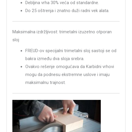
Debljina vrha 30% veća od standardne.
Do 25 oštrenja i znatno duži radni vek alata.
Maksimalna izdržljivost: trimetalni izuzetno otporan
sloj
FREUD-ov specijalni trimetalni sloj sastoji se od
bakra između dva sloja srebra.
Ovakvo rešenje omogućava da Karbidni vrhovi
mogu da podnesu ekstremne uslove i imaju
maksimalnu trajnost.