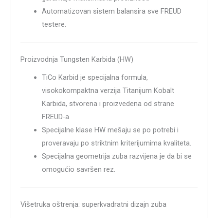
Automatizovan sistem balansira sve FREUD
testere.
Proizvodnja Tungsten Karbida (HW)
TiCo Karbid je specijalna formula,
visokokompaktna verzija Titanijum Kobalt
Karbida, stvorena i proizvedena od strane
FREUD-a.
Specijalne klase HW mešaju se po potrebi i
proveravaju po striktnim kriterijumima kvaliteta.
Specijalna geometrija zuba razvijena je da bi se
omogućio savršen rez.
Višetruka oštrenja: superkvadratni dizajn zuba