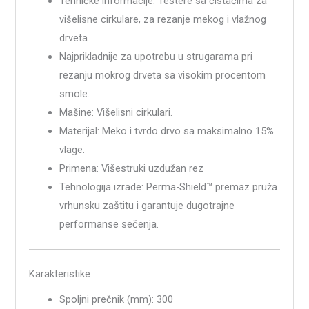
Tehničke informacije: Testere sa čistačima za
višelisne cirkulare, za rezanje mekog i vlažnog
drveta
Najprikladnije za upotrebu u strugarama pri
rezanju mokrog drveta sa visokim procentom
smole.
Mašine: Višelisni cirkulari.
Materijal: Meko i tvrdo drvo sa maksimalno 15%
vlage.
Primena: Višestruki uzdužan rez
Tehnologija izrade: Perma-Shield™ premaz pruža
vrhunsku zaštitu i garantuje dugotrajne
performanse sečenja.
Karakteristike
Spoljni prečnik (mm): 300