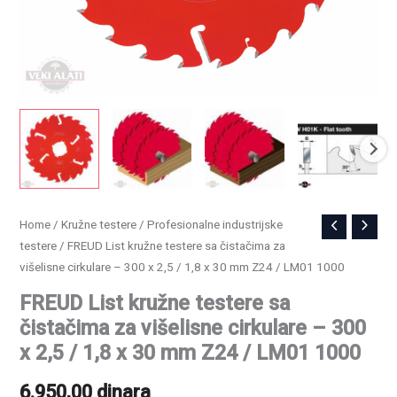
FREUD
Home
/
Kružne testere
/
Profesionalne industrijske
testere
/ FREUD List kružne testere sa čistačima za
List
višelisne cirkulare – 300 x 2,5 / 1,8 x 30 mm Z24 / LM01 1000
kružne
testere
FREUD List kružne testere sa
sa
čistačima za višelisne cirkulare – 300
čistačima
x 2,5 / 1,8 x 30 mm Z24 / LM01 1000
za
6.950,00
dinara
višelisne