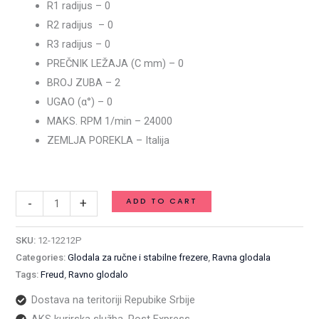
R1 radijus – 0
quantity
R2 radijus – 0
R3 radijus – 0
PREČNIK LEŽAJA (C mm) – 0
BROJ ZUBA – 2
UGAO (α°) – 0
MAKS. RPM 1/min – 24000
ZEMLJA POREKLA – Italija
Available on backorder
ADD TO CART
-
+
SKU:
12-12212P
Categories:
Glodala za ručne i stabilne frezere
,
Ravna glodala
Tags:
Freud
,
Ravno glodalo
Dostava na teritoriji Repubike Srbije