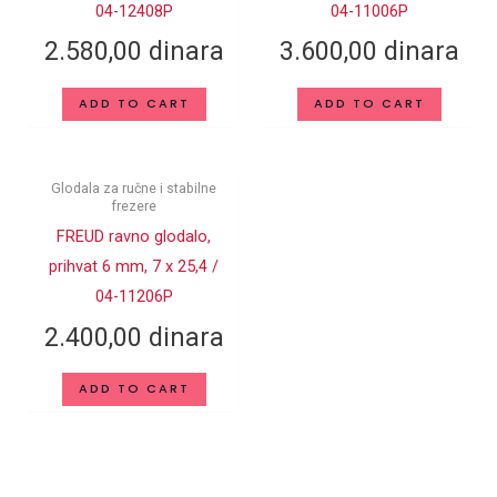
04-12408P
04-11006P
PREČNIK
REZANJA (D
12
2.580,00
dinara
3.600,00
dinara
mm)
VISINA
ADD TO CART
ADD TO CART
REZANJA (h
38.1
mm)
Glodala za ručne i stabilne
UKUPNA VISINA
80
frezere
(mm)
FREUD ravno glodalo,
BROJ ZUBA Z
2
prihvat 6 mm, 7 x 25,4 /
04-11206P
MAKS. RPM
24000
1/min
2.400,00
dinara
TiCo – Titanijum Kobalt
MATERIJAL
ADD TO CART
Karbid