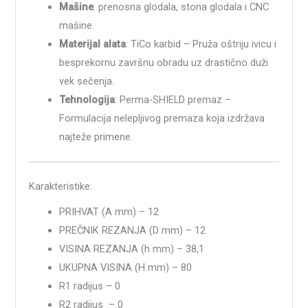
Mašine
: prenosna glodala, stona glodala i CNC
mašine.
Materijal alata
: TiCo karbid – Pruža oštriju ivicu i
besprekornu završnu obradu uz drastično duži
vek sečenja.
Tehnologija
: Perma-SHIELD premaz –
Formulacija nelepljivog premaza koja izdržava
najteže primene.
Karakteristike:
PRIHVAT (A mm) – 12
PREČNIK REZANJA (D mm) – 12
VISINA REZANJA (h mm) – 38,1
UKUPNA VISINA (H mm) – 80
R1 radijus – 0
R2 radijus – 0