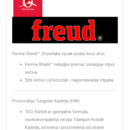
Perma-Shield™: Presvlaka za lak prolaz kroz drvo
Perma-Shield™ nelepljivi premaz smanjuje otpor
sečiva
Štiti sečivo od korozije i nagomilavanja otpada.
Proizvodnja Tungsten Karbida (HW)
TiCo Karbid je specijalna formula,
visokokompaktna verzija Titanijum Kobalt
Karbida, stvorena i proizvedena od strane