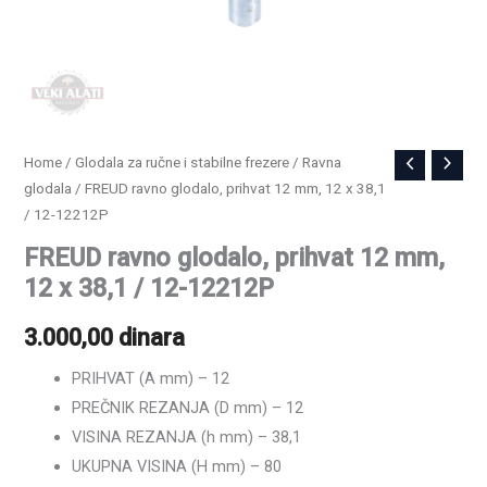
FREUD
Home
/
Glodala za ručne i stabilne frezere
/
Ravna
glodala
/ FREUD ravno glodalo, prihvat 12 mm, 12 x 38,1
ravno
/ 12-12212P
glodalo,
prihvat
FREUD ravno glodalo, prihvat 12 mm,
12
12 x 38,1 / 12-12212P
mm,
3.000,00
dinara
12
x
PRIHVAT (A mm) – 12
38,1
PREČNIK REZANJA (D mm) – 12
/
VISINA REZANJA (h mm) – 38,1
12-
UKUPNA VISINA (H mm) – 80
12212P