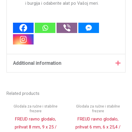
i burgija i odaberite alat po Vašoj meri.
Additional information
Weight
0,05 kg
Related products
224,00 × 92,00 × 128,00
Dimensions
mm
Glodala za ručne i stabilne
Glodala za ručne i stabilne
frezere
frezere
PROIZVOĐAČ
Freud
FREUD ravno glodalo,
FREUD ravno glodalo,
PRIHVAT (mm)
12
prihvat 8 mm, 9 x 25 /
prihvat 6 mm, 6 x 25,4 /